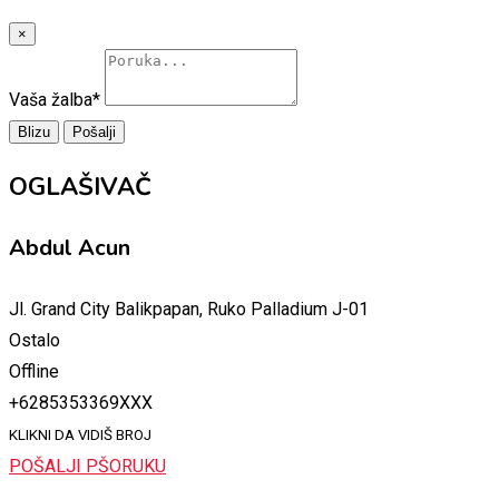
×
Vaša žalba
*
Blizu
Pošalji
OGLAŠIVAČ
Abdul Acun
Jl. Grand City Balikpapan, Ruko Palladium J-01
Ostalo
Offline
+6285353369XXX
KLIKNI DA VIDIŠ BROJ
POŠALJI PŠORUKU