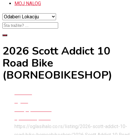
MOJ NALOG
2026 Scott Addict 10
Road Bike
(BORNEOBIKESHOP)
Početna
Oglasi
Hobi, sport i deca
Sportska oprema
https://oglasihalo.co.rs/listing/2026-scott-addict-10-
road-bike-borneobikeshop/
2026 Scott Addict 10 Road