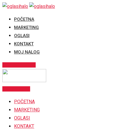
Pređi
na
POČETNA
sadržaj
MARKETING
OGLASI
KONTAKT
MOJ NALOG
POSTAVI OGLAS
Postavi oglas
POČETNA
MARKETING
OGLASI
KONTAKT