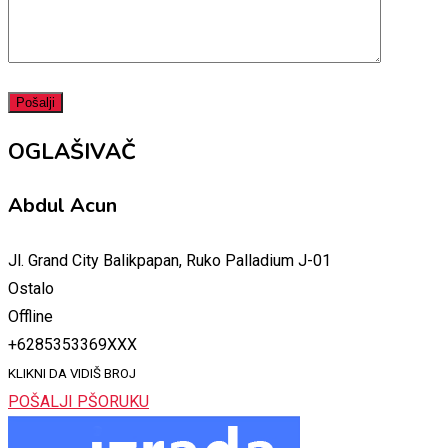
OGLAŠIVAČ
Abdul Acun
Jl. Grand City Balikpapan, Ruko Palladium J-01
Ostalo
Offline
+6285353369XXX
KLIKNI DA VIDIŠ BROJ
POŠALJI PŠORUKU