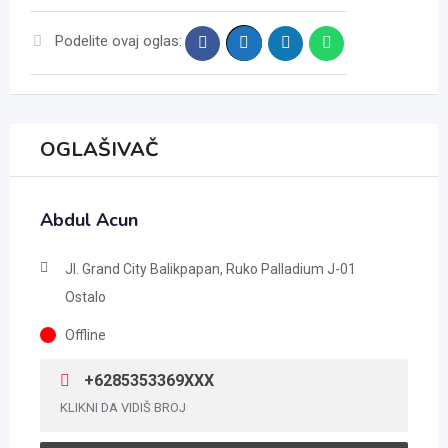
Podelite ovaj oglas:
OGLAŠIVAČ
Abdul Acun
Jl. Grand City Balikpapan, Ruko Palladium J-01
Ostalo
Offline
+6285353369XXX
KLIKNI DA VIDIŠ BROJ