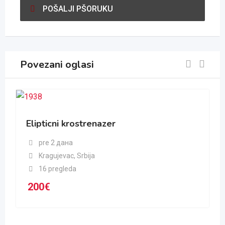
POŠALJI PŠORUKU
Povezani oglasi
Elipticni krostrenazer
pre 2 дана
Kragujevac
,
Srbija
16 pregleda
200
€