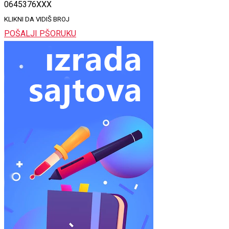
0645376XXX
KLIKNI DA VIDIŠ BROJ
POŠALJI PŠORUKU