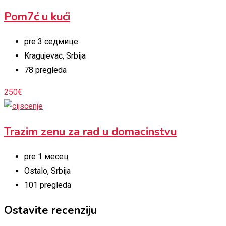
Pom7ć u kući
pre 3 седмице
Kragujevac
,
Srbija
78 pregleda
250
€
Trazim zenu za rad u domacinstvu
pre 1 месец
Ostalo
,
Srbija
101 pregleda
Ostavite recenziju