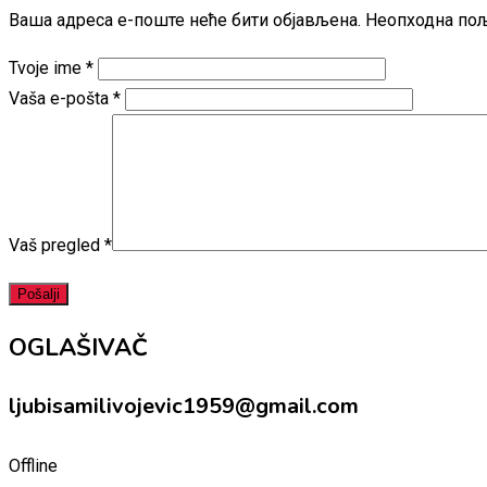
Ваша адреса е-поште неће бити објављена.
Неопходна пољ
Tvoje ime
*
Vaša e-pošta
*
Vaš pregled
*
OGLAŠIVAČ
ljubisamilivojevic1959@gmail.com
Offline