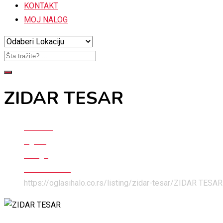
KONTAKT
MOJ NALOG
ZIDAR TESAR
Početna
Oglasi
Usluge
Pomoć u kući
https://oglasihalo.co.rs/listing/zidar-tesar/
ZIDAR TESAR