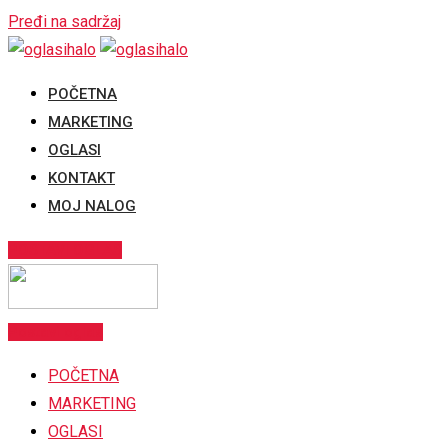
Pređi na sadržaj
POČETNA
MARKETING
OGLASI
KONTAKT
MOJ NALOG
POSTAVI OGLAS
Postavi oglas
POČETNA
MARKETING
OGLASI