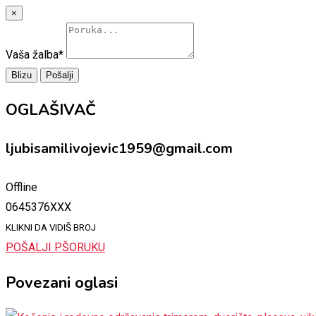
×
Vaša žalba
*
Blizu
Pošalji
OGLAŠIVAČ
ljubisamilivojevic1959@gmail.com
Offline
0645376XXX
KLIKNI DA VIDIŠ BROJ
POŠALJI PŠORUKU
Povezani oglasi