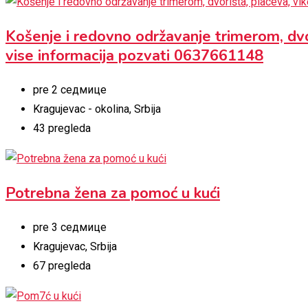
Košenje i redovno održavanje trimerom, dvori
vise informacija pozvati 0637661148
pre 2 седмице
Kragujevac - okolina
,
Srbija
43 pregleda
Potrebna žena za pomoć u kući
pre 3 седмице
Kragujevac
,
Srbija
67 pregleda