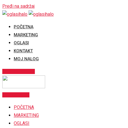
Pređi na sadržaj
POČETNA
MARKETING
OGLASI
KONTAKT
MOJ NALOG
POSTAVI OGLAS
Postavi oglas
POČETNA
MARKETING
OGLASI