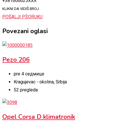
+381606625XXX
KLIKNI DA VIDIŠ BROJ
POŠALJI PŠORUKU
Povezani oglasi
Pezo 206
pre 4 седмице
Kragujevac - okolina
,
Srbija
52 pregleda
Opel Corsa D klimatronik