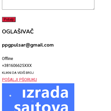
OGLAŠIVAČ
ppgpulsar@gmail.com
Offline
+381606625XXX
KLIKNI DA VIDIŠ BROJ
POŠALJI PŠORUKU