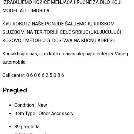
IZRAĐUJEMO KOŽICE MENJAČA I RUČNE ZA BILO KOJI
MODEL AUTOMOBILA`.
SVU ROBU IZ NAŠE PONUDE ŠALJEMO KURIRSKOM
SLUŽBOM, NA TERITORIJI CELE SRBIJE (UKLJUČUJUĆI I
KOSOVO I METOHIJU). DOSTAVA NA KUĆNU ADRESU.
Kontaktirajte nas, i jos koliko danas ulepšajte enterijer Vašeg
automobila.
Call centar: 0 6 0 6 6 2 5 0 8 6
Pregled
Condition :
New
Item Type :
Other Accessory
89 pregleda