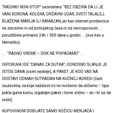
“RADIMO NON-STOP” nesmetano “BEZ OBZIRA DA LI JE
VANI KORONA, KOLERA, DRŽAVNI UDAR, SVETI TALALEJ,
BLAŽENA MARIJA ILI RAMAZAN, jer kao internet prodavnica
ne zavisimo ni od policijskog časa ni od veroispovesti. . .
porudžbine primamo 24h / 365 dana u godini. . . (sve kao u
Nemačku).
. . . “RADNO VREME – DOK NE POPADAMO” . . .
ISPORUKA IDE “DANAS ZA SUTRA”, ODNOSNO SLANJE JE
ISTOG DANA (osim nedelje), A PAKET JE KOD VAS NA
DOSTAVI ODMAH SUTRADAN NA KUĆNOJ ADRESI (čast
izuzecima, na koje nažalost mi ne možemo da utičemo – tipa
pukla guma kuriru, izgubljen paket i tome slično – ali i to se da
rešiti).
KUPOVINOM DOBIJATE SAMO KOŽICU MENJAČA I