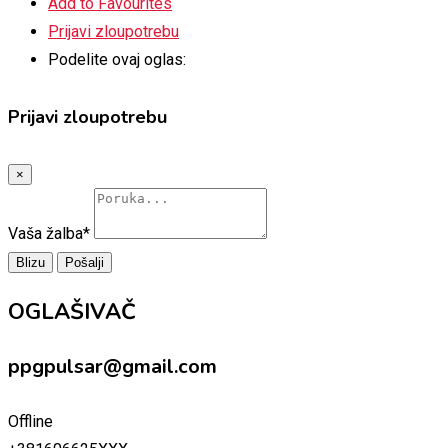
Add to Favourites
Prijavi zloupotrebu
Podelite ovaj oglas:
Prijavi zloupotrebu
×
Vaša žalba
*
Blizu
Pošalji
OGLAŠIVAČ
ppgpulsar@gmail.com
Offline