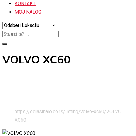
KONTAKT
MOJ NALOG
VOLVO XC60
Početna
Oglasi
Automobili i Delovi
Auto Delovi
https://oglasihalo.co.rs/listing/volvo-xc60/
VOLVO
XC60