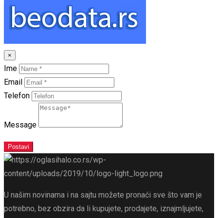
×
Ime
Email
Telefon
Message
Postavi
U našim novinama i na sajtu možete pronaći sve što vam je
potrebno, bez obzira da li kupujete, prodajete, iznajmljujete,