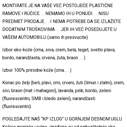
MONTIRATE JE NA VAŠE VEĆ POSTOJEĆE PLASTIČNE
RAMOVE I RUČICE. . . NEMAMO IH U PONUDI. . . NISU
PREDMET PRODAJE. . . I NEMA POTREBE DA SE IZLAŽETE
DODATNIM TROŠKOVIMA. . . JER IH VEĆ POSEDUJETE U
VAŠEM AUTOMOBILU (samo ih presvucite).
Izbor eko-kože (crna, siva, crem, bela, teget, svetlo plava,
bordo, narandžasta, crvena, žuta, braon. . . )
Izbor 100% prirodne kože (crna. . . )
Konac po želji (beli, plavi, crni, crveni, žuti (limun i zlatni), crem,
sivi, braon (mat i mahagoni), lavanda, pink, bordo, zeleni
(fluorescentni, SMB i bledo zeleni), narandžasti
(fluorescentni).
POGLEDAJTE NAŠ “KP IZLOG” U GORNJEM DESNOM UGLU.
Kožice menjača i ručne, izrađene su od najkvalitetnije eko