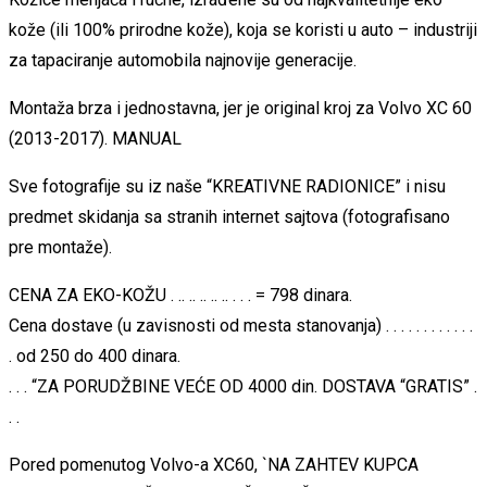
kože (ili 100% prirodne kože), koja se koristi u auto – industriji
za tapaciranje automobila najnovije generacije.
Montaža brza i jednostavna, jer je original kroj za Volvo XC 60
(2013-2017). MANUAL
Sve fotografije su iz naše “KREATIVNE RADIONICE” i nisu
predmet skidanja sa stranih internet sajtova (fotografisano
pre montaže).
CENA ZA EKO-KOŽU . .. .. .. .. .. . . . = 798 dinara.
Cena dostave (u zavisnosti od mesta stanovanja) . . . . . . . . . . . .
. od 250 do 400 dinara.
. . . “ZA PORUDŽBINE VEĆE OD 4000 din. DOSTAVA “GRATIS” .
. .
Pored pomenutog Volvo-a XC60, `NA ZAHTEV KUPCA