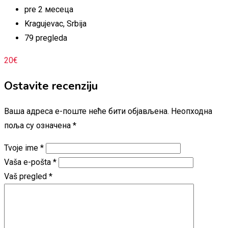
pre 2 месеца
Kragujevac
,
Srbija
79 pregleda
20
€
Ostavite recenziju
Ваша адреса е-поште неће бити објављена.
Неопходна
поља су означена
*
Tvoje ime
*
Vaša e-pošta
*
Vaš pregled
*