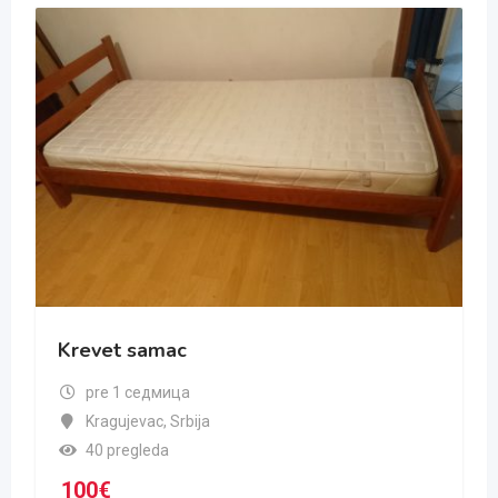
Krevet samac
pre 1 седмица
Kragujevac
,
Srbija
40 pregleda
100
€