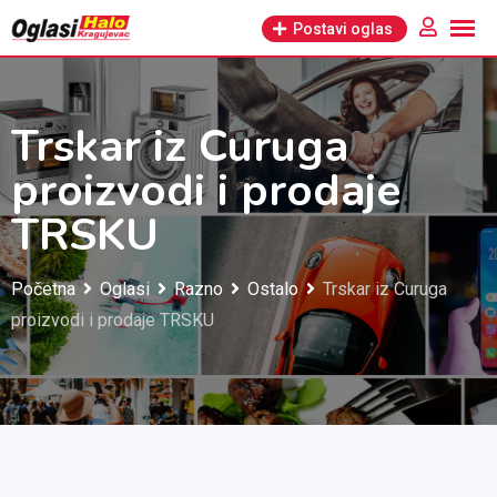
Pređi
Postavi oglas
na
sadržaj
Trskar iz Curuga
proizvodi i prodaje
TRSKU
Početna
Oglasi
Razno
Ostalo
Trskar iz Curuga
proizvodi i prodaje TRSKU