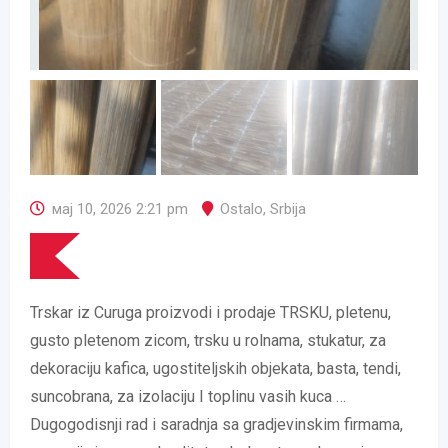
мај 10, 2026 2:21 pm
Ostalo
,
Srbija
Trskar iz Curuga proizvodi i prodaje TRSKU, pletenu,
gusto pletenom zicom, trsku u rolnama, stukatur, za
dekoraciju kafica, ugostiteljskih objekata, basta, tendi,
suncobrana, za izolaciju I toplinu vasih kuca …
Dugogodisnji rad i saradnja sa gradjevinskim firmama,