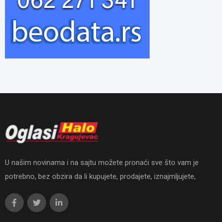
U našim novinama i na sajtu možete pronaći sve što vam je
potrebno, bez obzira da li kupujete, prodajete, iznajmljujete,