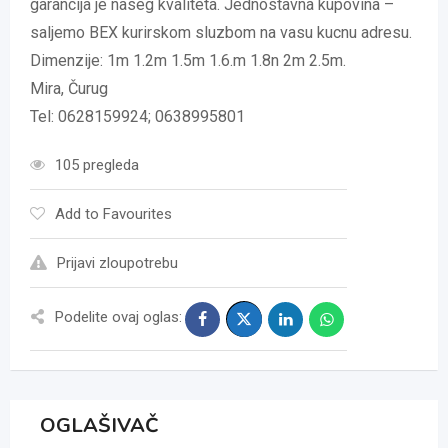
garancija je naseg kvaliteta. Jednostavna kupovina –
saljemo BEX kurirskom sluzbom na vasu kucnu adresu.
Dimenzije: 1m 1.2m 1.5m 1.6.m 1.8n 2m 2.5m.
Mira, Čurug
Tel: 0628159924; 0638995801
105 pregleda
Add to Favourites
Prijavi zloupotrebu
Podelite ovaj oglas:
OGLAŠIVAČ