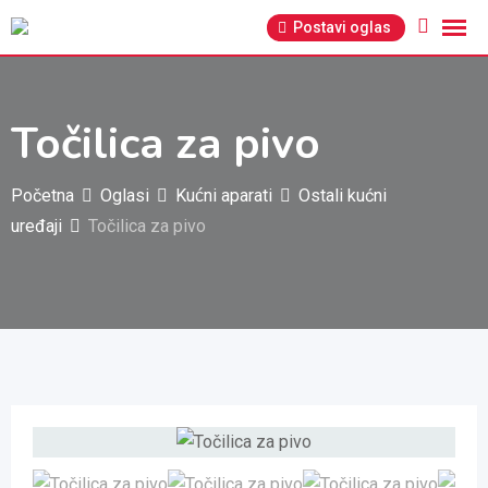
Pređi
Postavi oglas
na
sadržaj
Točilica za pivo
Početna
Oglasi
Kućni aparati
Ostali kućni
uređaji
Točilica za pivo