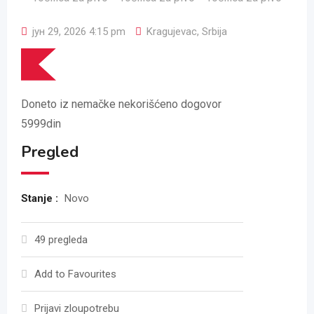
јун 29, 2026 4:15 pm
Kragujevac
,
Srbija
Doneto iz nemačke nekorišćeno dogovor
5999din
Pregled
Stanje :
Novo
49 pregleda
Add to Favourites
Prijavi zloupotrebu