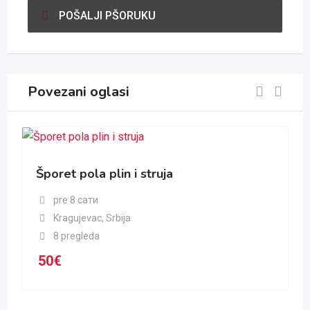
POŠALJI PŠORUKU
Povezani oglasi
Šporet pola plin i struja
pre 8 сати
Kragujevac
,
Srbija
8 pregleda
50
€