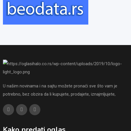
U našim novinama i na sajtu možete pronaći sve što vam je
potrebno, bez obzira da li kupujete, prodajete, iznajmljujete,
Kako predati oglas