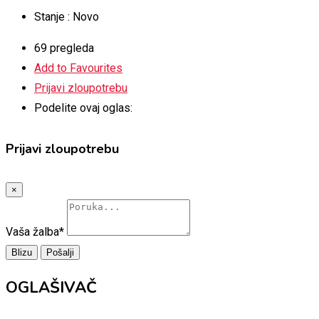
Stanje :
Novo
69 pregleda
Add to Favourites
Prijavi zloupotrebu
Podelite ovaj oglas:
Prijavi zloupotrebu
×
Vaša žalba
*
Blizu
Pošalji
OGLAŠIVAČ