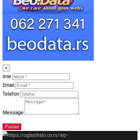
×
Ime
Email
Telefon
Message
Postavi