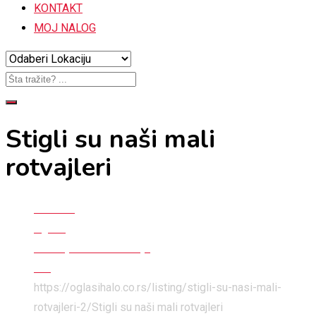
KONTAKT
MOJ NALOG
Stigli su naši mali
rotvajleri
Početna
Oglasi
Kućni ljubimci i životinje
Psi
https://oglasihalo.co.rs/listing/stigli-su-nasi-mali-
rotvajleri-2/
Stigli su naši mali rotvajleri