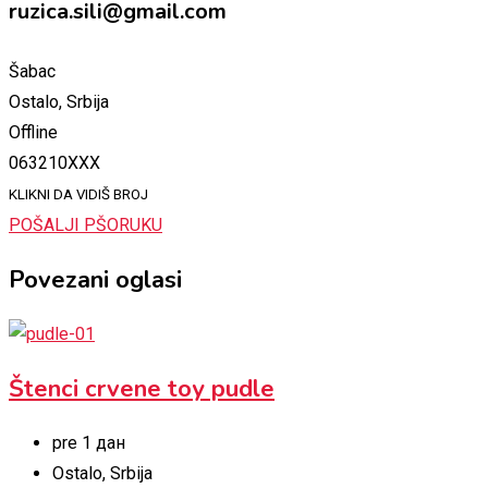
ruzica.sili@gmail.com
Šabac
Ostalo, Srbija
Offline
063210XXX
KLIKNI DA VIDIŠ BROJ
POŠALJI PŠORUKU
Povezani oglasi
Štenci crvene toy pudle
pre 1 дан
Ostalo
,
Srbija