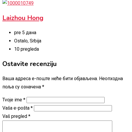
Laizhou Hong
pre 5 дана
Ostalo
,
Srbija
10 pregleda
Ostavite recenziju
Ваша адреса е-поште неће бити објављена.
Неопходна
поља су означена
*
Tvoje ime
*
Vaša e-pošta
*
Vaš pregled
*