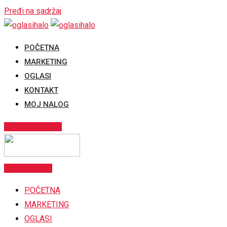
Pređi na sadržaj
POČETNA
MARKETING
OGLASI
KONTAKT
MOJ NALOG
POSTAVI OGLAS
Postavi oglas
POČETNA
MARKETING
OGLASI