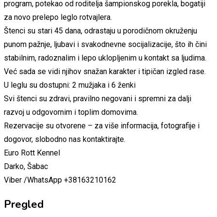
program, potekao od roditelja šampionskog porekla, bogatiji
za novo prelepo leglo rotvajlera.
Štenci su stari 45 dana, odrastaju u porodičnom okruženju
punom pažnje, ljubavi i svakodnevne socijalizacije, što ih čini
stabilnim, radoznalim i lepo uklopljenim u kontakt sa ljudima.
Već sada se vidi njihov snažan karakter i tipičan izgled rase.
U leglu su dostupni: 2 mužjaka i 6 ženki
Svi štenci su zdravi, pravilno negovani i spremni za dalji
razvoj u odgovornim i toplim domovima.
Rezervacije su otvorene – za više informacija, fotografije i
dogovor, slobodno nas kontaktirajte.
Euro Rott Kennel
Darko, Šabac
Viber /WhatsApp +38163210162
Pregled