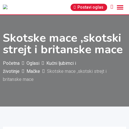
Pređi
Postavi oglas
na
sadržaj
Skotske mace ,skotski
strejt i britanske mace
Početna
Oglasi
Kućni ljubimci i
životinje
Mačke
Skotske mace ,skotski strejt i
britanske mace