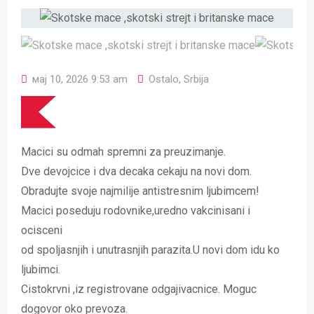
мај 10, 2026 9:53 am
Ostalo
,
Srbija
Macici su odmah spremni za preuzimanje.
Dve devojcice i dva decaka cekaju na novi dom.
Obradujte svoje najmilije antistresnim ljubimcem!
Macici poseduju rodovnike,uredno vakcinisani i
ocisceni
od spoljasnjih i unutrasnjih parazita.U novi dom idu ko
ljubimci.
Cistokrvni ,iz registrovane odgajivacnice. Moguc
dogovor oko prevoza.