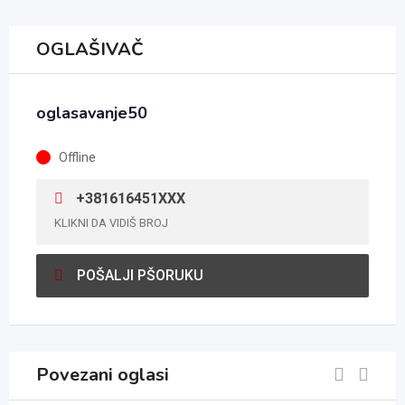
OGLAŠIVAČ
oglasavanje50
Offline
+381616451XXX
KLIKNI DA VIDIŠ BROJ
POŠALJI PŠORUKU
Povezani oglasi