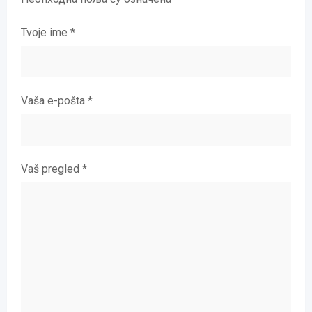
Tvoje ime
*
Vaša e-pošta
*
Vaš pregled
*