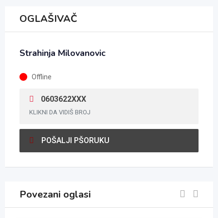
OGLAŠIVAČ
Strahinja Milovanovic
Offline
0603622XXX
KLIKNI DA VIDIŠ BROJ
POŠALJI PŠORUKU
Povezani oglasi