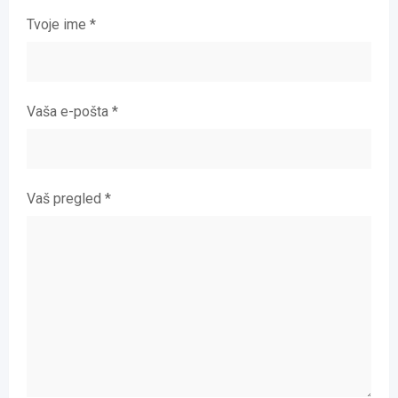
Tvoje ime
*
Vaša e-pošta
*
Vaš pregled
*