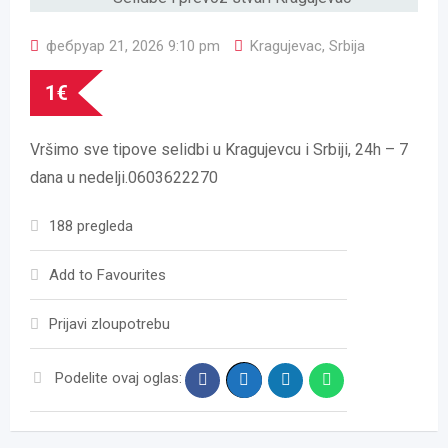
фебруар 21, 2026 9:10 pm
Kragujevac
,
Srbija
1
€
Vršimo sve tipove selidbi u Kragujevcu i Srbiji, 24h – 7
dana u nedelji.0603622270
188 pregleda
Add to Favourites
Prijavi zloupotrebu
Podelite ovaj oglas: