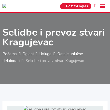
Pređi
Postavi oglas
na
sadržaj
Selidbe i prevoz stvari
Kragujevac
Početna
Oglasi
Usluge
Ostale uslužne
delatnosti
Selidbe i prevoz stvari Kragujevac