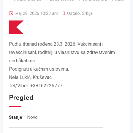
мај 28, 2026 10:23 am
Ostalo
,
Srbija
Pudla, štenad rođena 23.3. 2026. Vakcinisani i
revakcinisani, roditelji u vlasnistvu sa zdravstvenim
sertifikatima.
Podignuti u kućnim uslovima.
Nela Lukić, Kruševac
Tel/Viber: +38162226777
Pregled
Stanje :
Novo