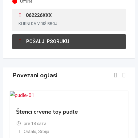
Offline
062226XXX
KLIKNI DA VIDIŠ BROJ
POŠALJI PŠORUKU
Povezani oglasi
Štenci crvene toy pudle
pre 18 сати
Ostalo
,
Srbija