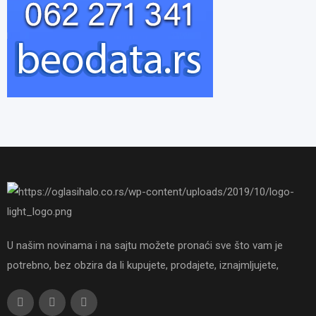
U našim novinama i na sajtu možete pronaći sve što vam je
potrebno, bez obzira da li kupujete, prodajete, iznajmljujete,