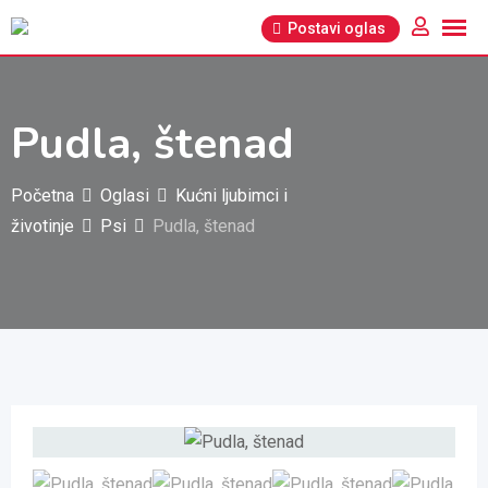
Pređi
Postavi oglas
na
sadržaj
Pudla, štenad
Početna
Oglasi
Kućni ljubimci i
životinje
Psi
Pudla, štenad