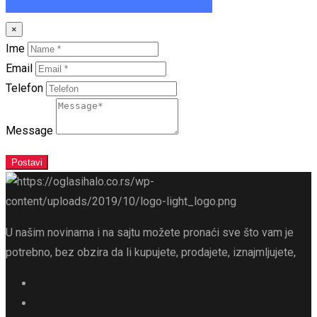
×
Ime
Email
Telefon
Message
Postavi
U našim novinama i na sajtu možete pronaći sve što vam je
potrebno, bez obzira da li kupujete, prodajete, iznajmljujete,