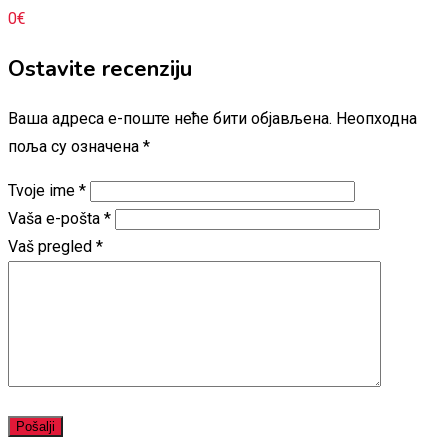
0
€
Ostavite recenziju
Ваша адреса е-поште неће бити објављена.
Неопходна
поља су означена
*
Tvoje ime
*
Vaša e-pošta
*
Vaš pregled
*