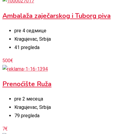
Ambalaža zaječarskog i Tuborg piva
pre 4 седмице
Kragujevac
,
Srbija
41 pregleda
500
€
Prenoćište Ruža
pre 2 месеца
Kragujevac
,
Srbija
79 pregleda
7
€