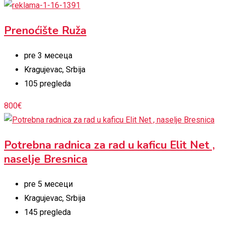
Prenoćište Ruža
pre 3 месеца
Kragujevac
,
Srbija
105 pregleda
800
€
Potrebna radnica za rad u kaficu Elit Net ,
naselje Bresnica
pre 5 месеци
Kragujevac
,
Srbija
145 pregleda