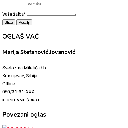
Vaša žalba
*
Blizu
Pošalji
OGLAŠIVAČ
Marija Stefanović Jovanović
Svetozara Miletića bb
Kragujevac, Srbija
Offline
060/31-31-XXX
KLIKNI DA VIDIŠ BROJ
Povezani oglasi