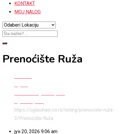
KONTAKT
MOJ NALOG
Prenoćište Ruža
Početna
Oglasi
Turizam & ugostiteljstvo
Ugostiteljstvo
https://oglasihalo.co.rs/listing/prenociste-ruza-
3/
Prenoćište Ruža
јун 20, 2026 9:06 am