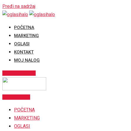
Pređi na sadržaj
POČETNA
MARKETING
OGLASI
KONTAKT
MOJ NALOG
POSTAVI OGLAS
Postavi oglas
POČETNA
MARKETING
OGLASI