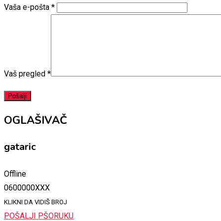
Vaša e-pošta
*
Vaš pregled
*
OGLAŠIVAČ
gataric
Offline
0600000XXX
KLIKNI DA VIDIŠ BROJ
POŠALJI PŠORUKU