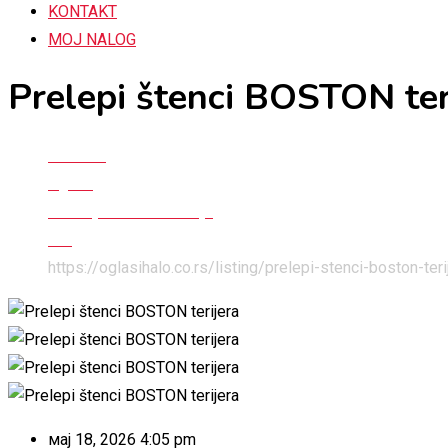
KONTAKT
MOJ NALOG
Prelepi štenci BOSTON ter
Početna
Oglasi
Kućni ljubimci i životinje
Psi
https://oglasihalo.co.rs/listing/prelepi-stenci-boston-teri
мај 18, 2026 4:05 pm