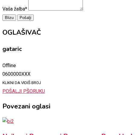
Vaša žalba
*
Blizu
Pošalji
OGLAŠIVAČ
gataric
Offline
0600000XXX
KLIKNI DA VIDIŠ BROJ
POŠALJI PŠORUKU
Povezani oglasi