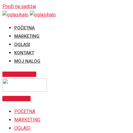
Pređi na sadržaj
POČETNA
MARKETING
OGLASI
KONTAKT
MOJ NALOG
POSTAVI OGLAS
Postavi oglas
POČETNA
MARKETING
OGLASI