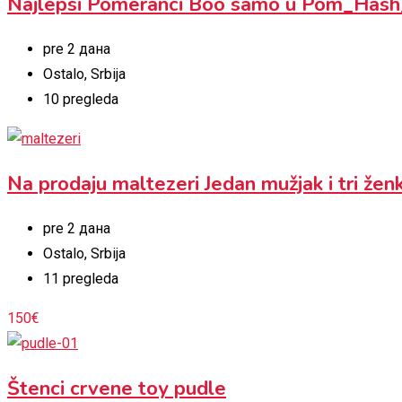
Najlepsi Pomeranci Boo samo u Pom_Hash
pre 2 дана
Ostalo
,
Srbija
10 pregleda
Na prodaju maltezeri Jedan mužjak i tri žen
pre 2 дана
Ostalo
,
Srbija
11 pregleda
150
€
Štenci crvene toy pudle