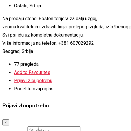
Ostalo
,
Srbija
Na prodaju štenci Boston terijera za dalji uzgoj,
veoma kvalitetnih i zdravih linija, prelepog izgleda, izložbenog p
Svi psi idu uz kompletnu dokumentaciju.
Više informacija na telefon: +381 607029292
Beograd, Srbija
77 pregleda
Add to Favourites
Prijavi zloupotrebu
Podelite ovaj oglas:
Prijavi zloupotrebu
×