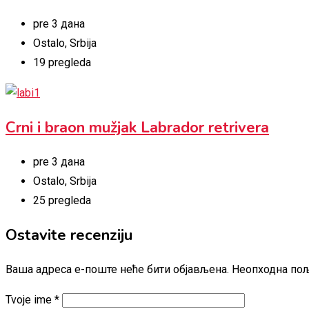
pre 3 дана
Ostalo
,
Srbija
19 pregleda
Crni i braon mužjak Labrador retrivera
pre 3 дана
Ostalo
,
Srbija
25 pregleda
Ostavite recenziju
Ваша адреса е-поште неће бити објављена.
Неопходна пољ
Tvoje ime
*