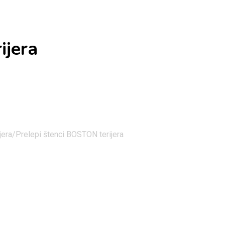
ijera
jera/
Prelepi štenci BOSTON terijera