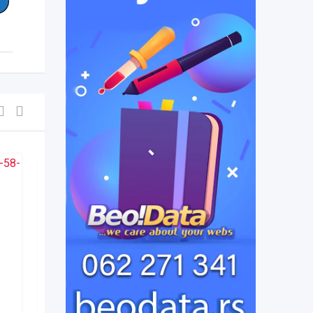
Laizhou Hong
pre 5 дана
Ostalo
,
Srbija
10 pregleda