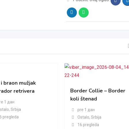
 i braon mužjak
Border Collie – Border
ador retrivera
koli štenad
re 1 дан
stalo
,
Srbija
pre 1 дан
6 pregleda
Ostalo
,
Srbija
16 pregleda