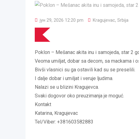
јун 29, 2026 12:20 pm
Kragujevac
,
Srbija
Poklon – Mešanac akita inu i samojeda, star 2 g
Veoma umiljat, dobar sa decom, sa mackama i o
Bivši vlasnici su ga ostavili kad su se preselili.
I dalje dobar i umiljat i veruje ljudima.
Nalazi se u blizini Kragujevca.
Svaki dogovor oko preuzimanja je moguć.
Kontakt
Katarina, Kragujevac
Tel/Viber: +381603582883