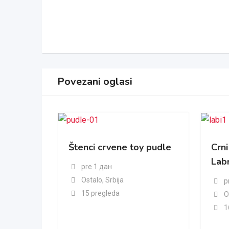
Povezani oglasi
Štenci crvene toy pudle
Crni
Labr
pre 1 дан
Ostalo
,
Srbija
p
15 pregleda
O
1