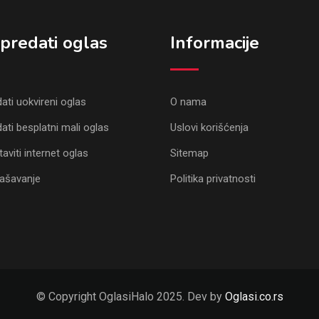
predati oglas
Informacije
ati uokvireni oglas
O nama
ati besplatni mali oglas
Uslovi korišćenja
aviti internet oglas
Sitemap
lašavanje
Politika privatnosti
© Copyright OglasiHalo 2025. Dev by
Oglasi.co.rs