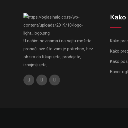
Kako 
U našim novinama i na sajtu možete
Kako pred
pronaći sve što vam je potrebno, bez
Kako pred
obzira da li kupujete, prodajete,
Kako post
iznajmljujete,
Baner og