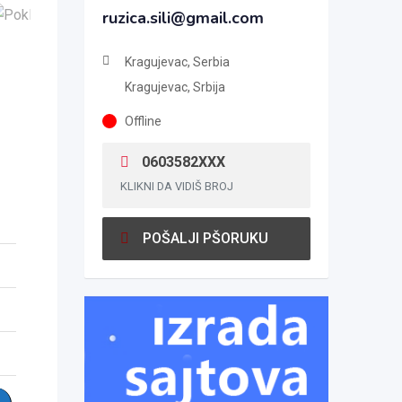
ruzica.sili@gmail.com
Kragujevac, Serbia
Kragujevac, Srbija
Offline
0603582XXX
KLIKNI DA VIDIŠ BROJ
POŠALJI PŠORUKU