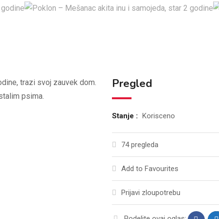
Pregled
odine, trazi svoj zauvek dom.
stalim psima.
Stanje :
Korisceno
74 pregleda
Add to Favourites
Prijavi zloupotrebu
Podelite ovaj oglas: