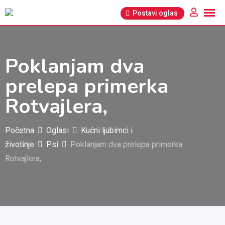
Pređi
Postavi oglas
na
sadržaj
Poklanjam dva
prelepa primerka
Rotvajlera,
Početna
Oglasi
Kućni ljubimci i
životinje
Psi
Poklanjam dva prelepa primerka
Rotvajlera,