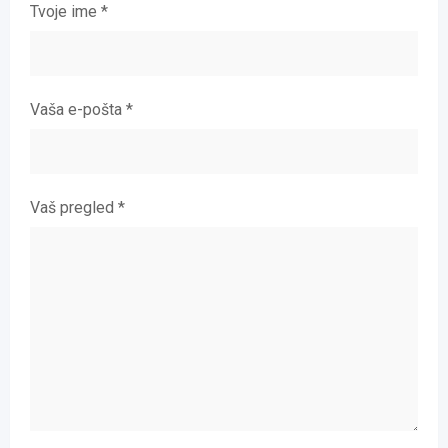
Tvoje ime
*
Vaša e-pošta
*
Vaš pregled
*