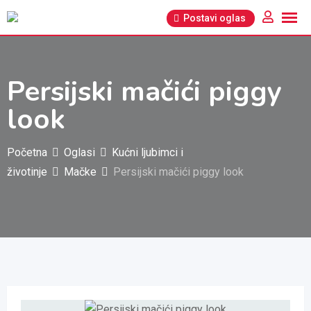
Pređi
Postavi oglas
na
sadržaj
Persijski mačići piggy
look
Početna
Oglasi
Kućni ljubimci i
životinje
Mačke
Persijski mačići piggy look