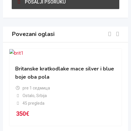
POŠALJI PŠORUKU
Povezani oglasi
Britanske kratkodlake mace silver i blue
boje oba pola
pre 1 седмица
Ostalo
,
Srbija
45 pregleda
350
€