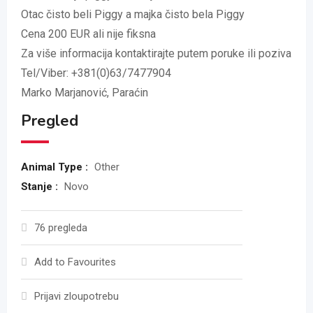
Otac čisto beli Piggy a majka čisto bela Piggy
Cena 200 EUR ali nije fiksna
Za više informacija kontaktirajte putem poruke ili poziva
Tel/Viber: +381(0)63/7477904
Marko Marjanović, Paraćin
Pregled
Animal Type :
Other
Stanje :
Novo
76 pregleda
Add to Favourites
Prijavi zloupotrebu