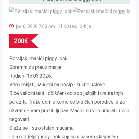
јун 6, 2026 7:00 pm
Ostalo
,
Srbija
200
€
Persijski mačići piggy look
Spremni za preuzimanje
Rodjeni 15.03.2026.
Vrlo umiljati, naučeni na posip i kućne uslove.
Biće vakcinisani i očišćeni od spoljašnjih i unutrašnjih
parazita. Traže dom u kome će biti član porodice, a za
uzvrat će Vam pružiti ljubav. Mačići su vrlo umiljati, i vrlo
negovani.
Slažu se i sa ostalim macama.
Oba roditelja piggy look koji su u našem vlasništvu.