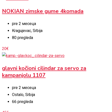
NOKIAN zimske gume 4komada
pre 2 месеца
Kragujevac
,
Srbija
80 pregleda
20
€
glavni kočioni cilindar za servo za
kampanjolu 1107
pre 2 месеца
Ostalo
,
Srbija
66 pregleda