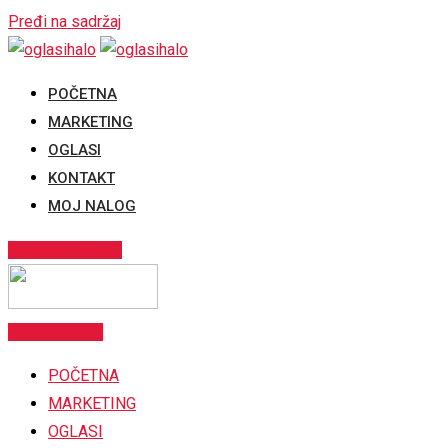
Pređi na sadržaj
POČETNA
MARKETING
OGLASI
KONTAKT
MOJ NALOG
POSTAVI OGLAS
Postavi oglas
POČETNA
MARKETING
OGLASI