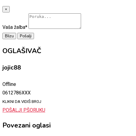
×
Vaša žalba
*
Blizu
Pošalji
OGLAŠIVAČ
jojic88
Offline
0612786XXX
KLIKNI DA VIDIŠ BROJ
POŠALJI PŠORUKU
Povezani oglasi