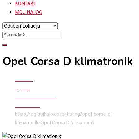
KONTAKT
MOJ NALOG
Opel Corsa D klimatronik
Početna
Oglasi
Automobili i Delovi
Auto Delovi
https://oglasihalo.co.rs/listing/opel-corsa-d-
klimatronik/
Opel Corsa D klimatronik