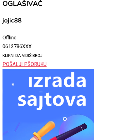
OGLAŠIVAČ
jojic88
Offline
0612786XXX
KLIKNI DA VIDIŠ BROJ
POŠALJI PŠORUKU