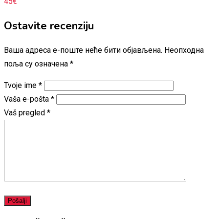
45
€
Ostavite recenziju
Ваша адреса е-поште неће бити објављена.
Неопходна
поља су означена
*
Tvoje ime
*
Vaša e-pošta
*
Vaš pregled
*