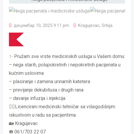
децембар 10, 2025 9:11 pm
Kragujevac
,
Srbija
✨ Pružam sve vrste medicinskih usluga u Vašem domu:
– nega starih, polupokretnih i nepokretnih pacijenata u
kućnim uslovima
– plasiranje i zamena urinarnih katetera
– previjanje dekubitusa i drugih rana
– davanje infuzija i injekcija.
🧑‍⚕️Licencirani medicinski tehničar sa višegodišnjim
iskustvom u radu sa pacijentima.
🏡 Kragujevac
☎️ 061/703 22 07