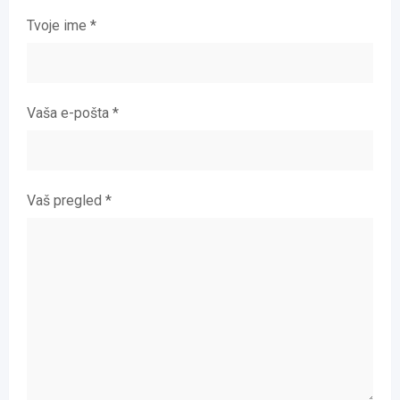
Tvoje ime
*
Vaša e-pošta
*
Vaš pregled
*