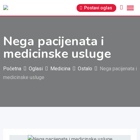
Pređi
Postavi oglas
na
sadržaj
Nega pacijenata i
medicinske usluge
Početna
Oglasi
Medicina
Ostalo
Nega pacijenata i
medicinske usluge