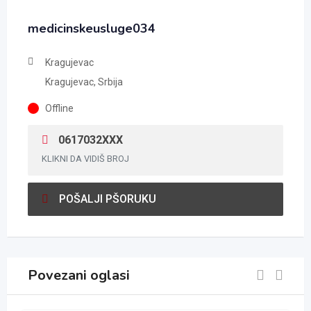
medicinskeusluge034
Kragujevac
Kragujevac, Srbija
Offline
0617032XXX
KLIKNI DA VIDIŠ BROJ
POŠALJI PŠORUKU
Povezani oglasi