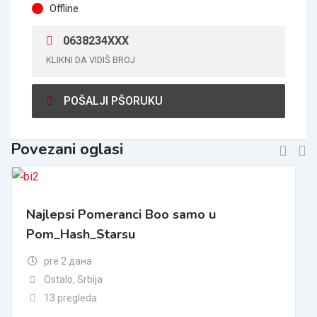
Offline
0638234XXX
KLIKNI DA VIDIŠ BROJ
POŠALJI PŠORUKU
Povezani oglasi
Najlepsi Pomeranci Boo samo u
Pom_Hash_Starsu
pre 2 дана
Ostalo
,
Srbija
13 pregleda