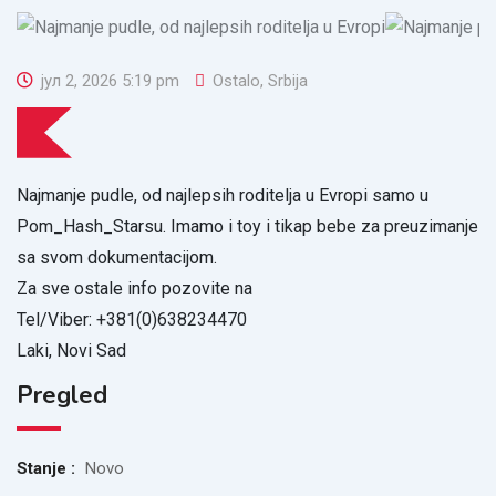
јул 2, 2026 5:19 pm
Ostalo
,
Srbija
Najmanje pudle, od najlepsih roditelja u Evropi samo u
Pom_Hash_Starsu. Imamo i toy i tikap bebe za preuzimanje
sa svom dokumentacijom.
Za sve ostale info pozovite na
Tel/Viber: +381(0)638234470
Laki, Novi Sad
Pregled
Stanje :
Novo