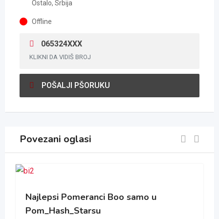
Ostalo, Srbija
Offline
065324XXX
KLIKNI DA VIDIŠ BROJ
POŠALJI PŠORUKU
Povezani oglasi
Najlepsi Pomeranci Boo samo u
Pom_Hash_Starsu