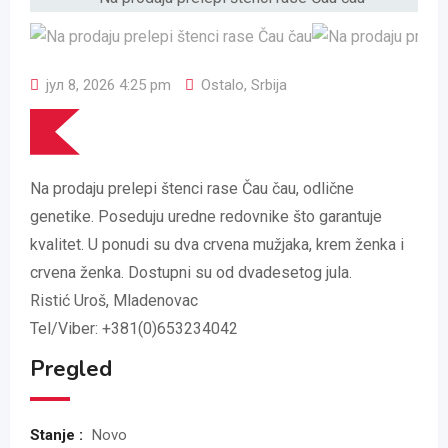
јул 8, 2026 4:25 pm
Ostalo
,
Srbija
Na prodaju prelepi štenci rase Čau čau, odlične
genetike. Poseduju uredne redovnike što garantuje
kvalitet. U ponudi su dva crvena mužjaka, krem ženka i
crvena ženka. Dostupni su od dvadesetog jula.
Ristić Uroš, Mladenovac
Tel/Viber: +381(0)653234042
Pregled
Stanje :
Novo