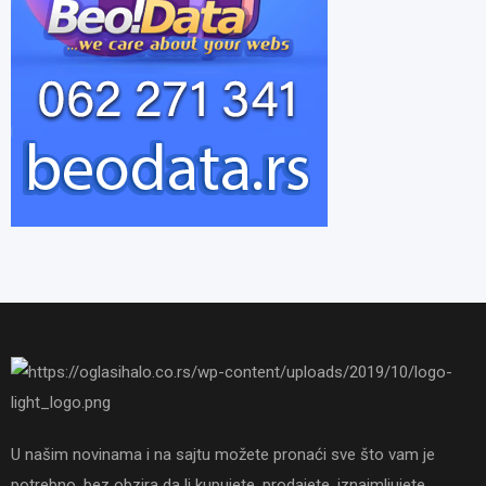
U našim novinama i na sajtu možete pronaći sve što vam je
potrebno, bez obzira da li kupujete, prodajete, iznajmljujete,