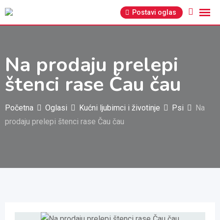
Pređi
Postavi oglas
na
sadržaj
Na prodaju prelepi
štenci rase Čau čau
Početna
Oglasi
Kućni ljubimci i životinje
Psi
Na
prodaju prelepi štenci rase Čau čau