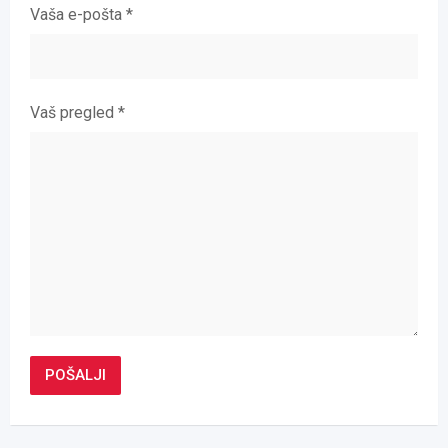
Vaša e-pošta
*
Vaš pregled
*