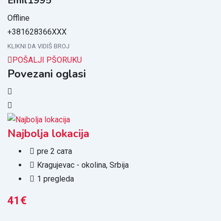
Emil1995
Offline
+381628366XXX
KLIKNI DA VIDIŠ BROJ
POŠALJI PŠORUKU
Povezani oglasi
Najbolja lokacija
P
pre 2 сата
Kragujevac - okolina
,
Srbija
1 pregleda
41
€
1