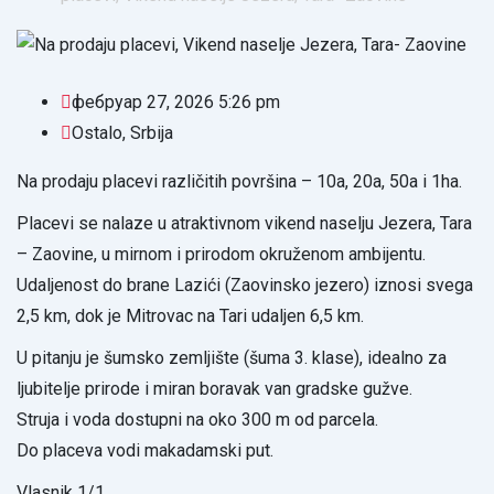
фебруар 27, 2026 5:26 pm
Ostalo
,
Srbija
Na prodaju placevi različitih površina – 10a, 20a, 50a i 1ha.
Placevi se nalaze u atraktivnom vikend naselju Jezera, Tara
– Zaovine, u mirnom i prirodom okruženom ambijentu.
Udaljenost do brane Lazići (Zaovinsko jezero) iznosi svega
2,5 km, dok je Mitrovac na Tari udaljen 6,5 km.
U pitanju je šumsko zemljište (šuma 3. klase), idealno za
ljubitelje prirode i miran boravak van gradske gužve.
Struja i voda dostupni na oko 300 m od parcela.
Do placeva vodi makadamski put.
Vlasnik 1/1.