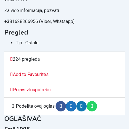
Za više informacija, pozvati.
+381628366956 (Viber, Whatsapp)
Pregled
Tip :
Ostalo
224 pregleda
Add to Favourites
Prijavi zloupotrebu
Podelite ovaj oglas:
OGLAŠIVAČ