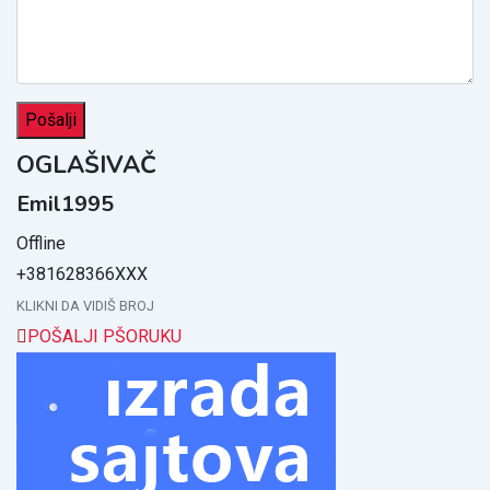
OGLAŠIVAČ
Emil1995
Offline
+381628366XXX
KLIKNI DA VIDIŠ BROJ
POŠALJI PŠORUKU