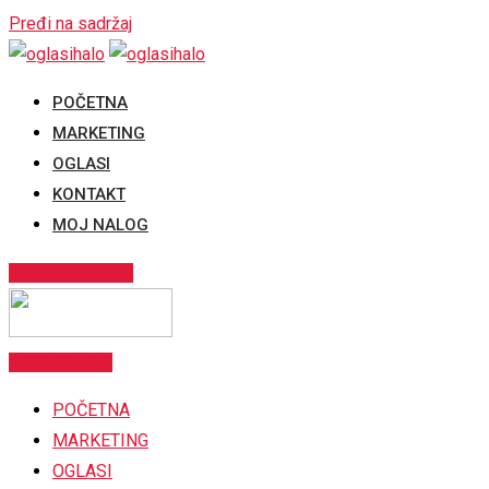
Pređi na sadržaj
POČETNA
MARKETING
OGLASI
KONTAKT
MOJ NALOG
POSTAVI OGLAS
Postavi oglas
POČETNA
MARKETING
OGLASI