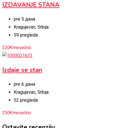
IZDAVANJE STANA
pre 5 дана
Kragujevac
,
Srbija
59 pregleda
220
€
mesečno
Izdaje se stan
pre 6 дана
Kragujevac
,
Srbija
52 pregleda
250
€
mesečno
Ostavite recenziju