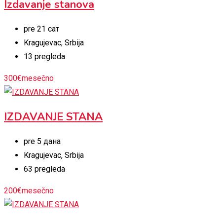
Izdavanje stanova
pre 21 сат
Kragujevac
,
Srbija
13 pregleda
300
€
mesečno
IZDAVANJE STANA
pre 5 дана
Kragujevac
,
Srbija
63 pregleda
200
€
mesečno