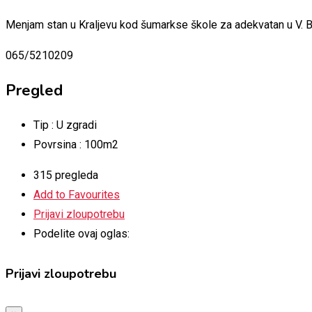
Menjam stan u Kraljevu kod šumarkse škole za adekvatan u V. Ba
065/5210209
Pregled
Tip :
U zgradi
Povrsina :
100m2
315 pregleda
Add to Favourites
Prijavi zloupotrebu
Podelite ovaj oglas:
Prijavi zloupotrebu