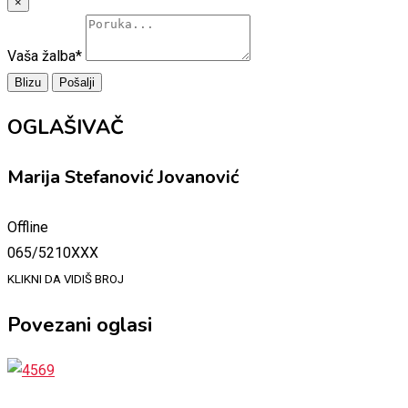
×
Vaša žalba
*
Blizu
Pošalji
OGLAŠIVAČ
Marija Stefanović Jovanović
Offline
065/5210XXX
KLIKNI DA VIDIŠ BROJ
Povezani oglasi