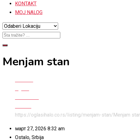
KONTAKT
MOJ NALOG
Menjam stan
Početna
Oglasi
Nekretnine
Stanovi
https://oglasihalo.co.rs/listing/menjam-stan/
Menjam sta
март 27, 2026 8:32 am
Ostalo
,
Srbija