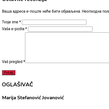
Ваша адреса е-поште неће бити објављена.
Неопходна пољ
Tvoje ime
*
Vaša e-pošta
*
Vaš pregled
*
OGLAŠIVAČ
Marija Stefanović Jovanović