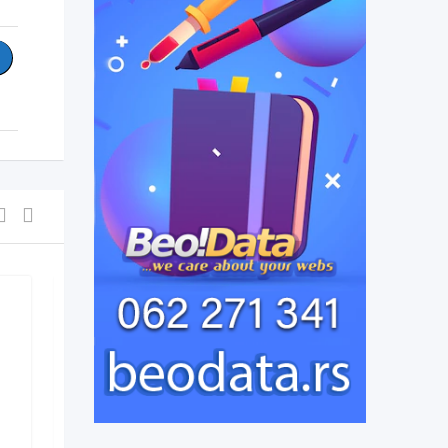
Prodajem prodajem
kompletic
pre 6 месеци
Kragujevac
,
Srbija