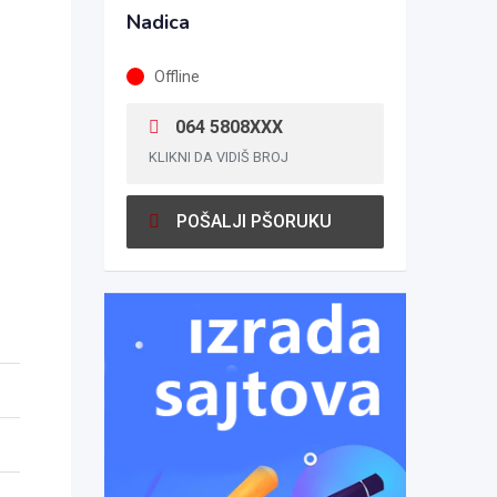
Nadica
Offline
064 5808XXX
KLIKNI DA VIDIŠ BROJ
POŠALJI PŠORUKU