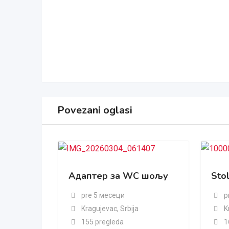
Povezani oglasi
Адаптер за WC шољу
Stol
pre 5 месеци
p
Kragujevac
,
Srbija
K
155 pregleda
1