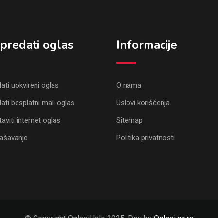
predati oglas
Informacije
ati uokvireni oglas
O nama
ati besplatni mali oglas
Uslovi korišćenja
aviti internet oglas
Sitemap
lašavanje
Politika privatnosti