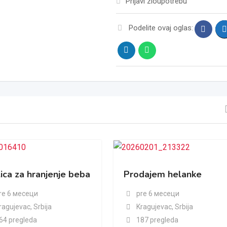
Prijavi zloupotrebu
Podelite ovaj oglas:
ica za hranjenje beba
Prodajem helanke
re 6 месеци
pre 6 месеци
ragujevac
,
Srbija
Kragujevac
,
Srbija
64 pregleda
187 pregleda