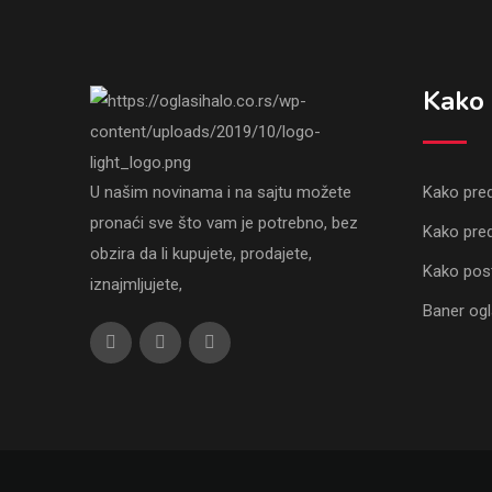
Kako 
U našim novinama i na sajtu možete
Kako pred
pronaći sve što vam je potrebno, bez
Kako pred
obzira da li kupujete, prodajete,
Kako post
iznajmljujete,
Baner og