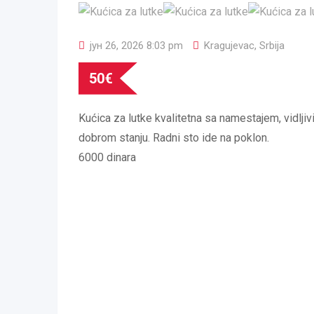
јун 26, 2026 8:03 pm
Kragujevac
,
Srbija
50
€
Kućica za lutke kvalitetna sa namestajem, vidljivi
dobrom stanju. Radni sto ide na poklon.
6000 dinara