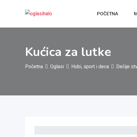
Pređi
na
POČETNA
M
sadržaj
Kućica za lutke
Početna
Oglasi
Hobi, sport i deca
Dečije st