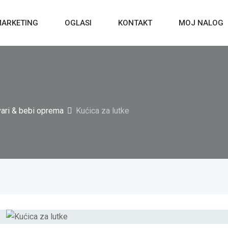
ARKETING
OGLASI
KONTAKT
MOJ NALOG
vari & bebi oprema
Kućica za lutke