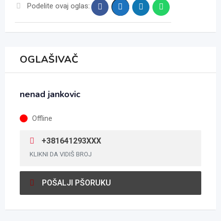
Podelite ovaj oglas:
OGLAŠIVAČ
nenad jankovic
Offline
+381641293XXX
KLIKNI DA VIDIŠ BROJ
POŠALJI PŠORUKU