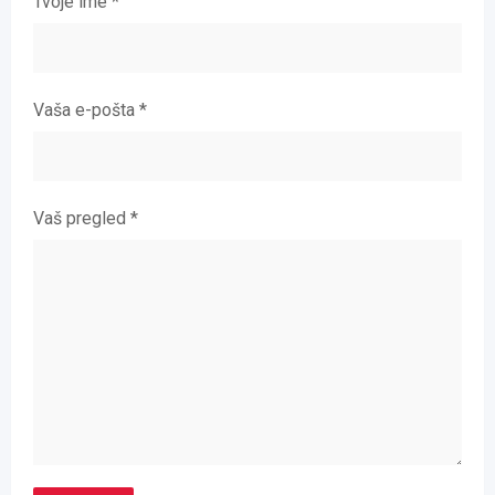
Tvoje ime
*
Vaša e-pošta
*
Vaš pregled
*