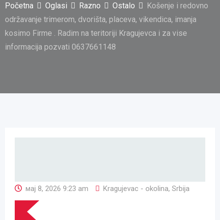
Početna
Oglasi
Razno
Ostalo
Košenje i redovno
održavanje trimerom, dvorišta, placeva, vikendica, imanja
kosimo Firme . Radim na teritoriji Kragujevca i za vise
informacija pozvati 0637661148
мај 8, 2026 9:23 am
Kragujevac - okolina
,
Srbija