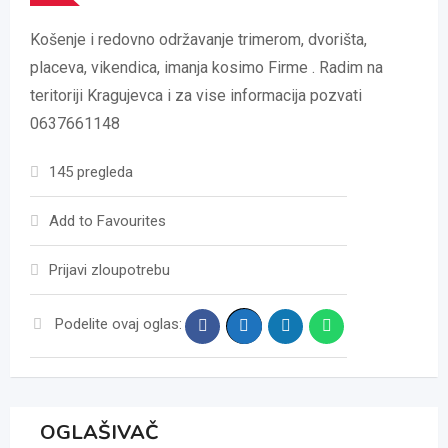
Košenje i redovno održavanje trimerom, dvorišta,
placeva, vikendica, imanja kosimo Firme . Radim na
teritoriji Kragujevca i za vise informacija pozvati
0637661148
145 pregleda
Add to Favourites
Prijavi zloupotrebu
Podelite ovaj oglas:
OGLAŠIVAČ