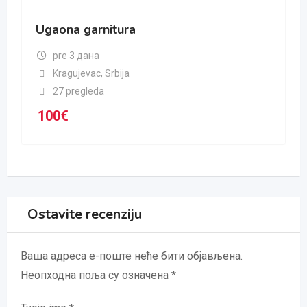
Ugaona garnitura
pre 3 дана
Kragujevac
,
Srbija
27 pregleda
100
€
Ostavite recenziju
Ваша адреса е-поште неће бити објављена.
Неопходна поља су означена
*