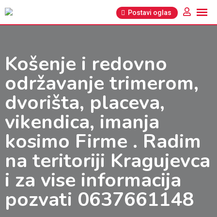
Pređi
Postavi oglas
na
sadržaj
Košenje i redovno
održavanje trimerom,
dvorišta, placeva,
vikendica, imanja
kosimo Firme . Radim
na teritoriji Kragujevca
i za vise informacija
pozvati 0637661148