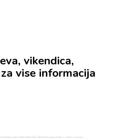
eva, vikendica,
 za vise informacija
dim-na-teritoriji-kragujevca-i-za-vise-