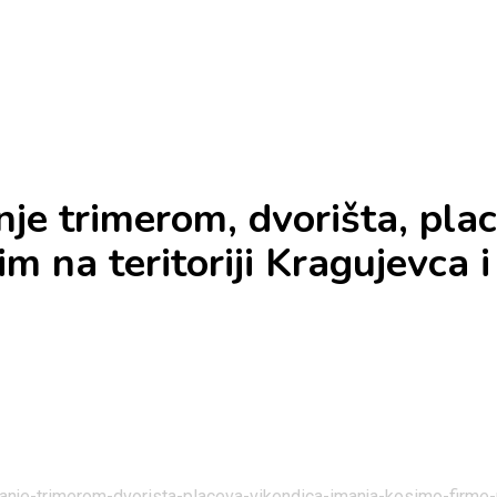
je trimerom, dvorišta, plac
 na teritoriji Kragujevca i
vanje-trimerom-dvorista-placeva-vikendica-imanja-kosimo-firme-ra