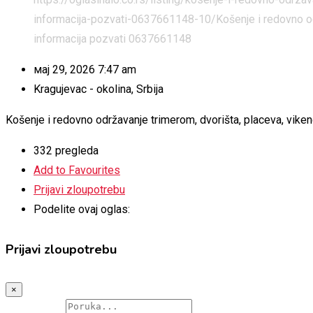
informacija-pozvati-0637661148-10/
Košenje i redovno od
informacija pozvati 0637661148
мај 29, 2026 7:47 am
Kragujevac - okolina
,
Srbija
Košenje i redovno održavanje trimerom, dvorišta, placeva, viken
332 pregleda
Add to Favourites
Prijavi zloupotrebu
Podelite ovaj oglas:
Prijavi zloupotrebu
×