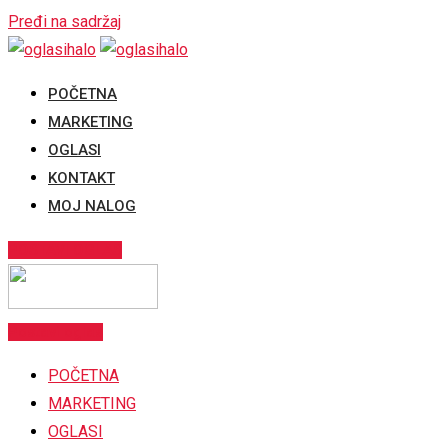
Pređi na sadržaj
POČETNA
MARKETING
OGLASI
KONTAKT
MOJ NALOG
POSTAVI OGLAS
Postavi oglas
POČETNA
MARKETING
OGLASI