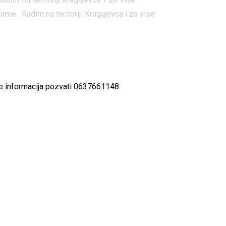
me . Radim na teritoriji Kragujevca i za vise
vise informacija pozvati 0637661148