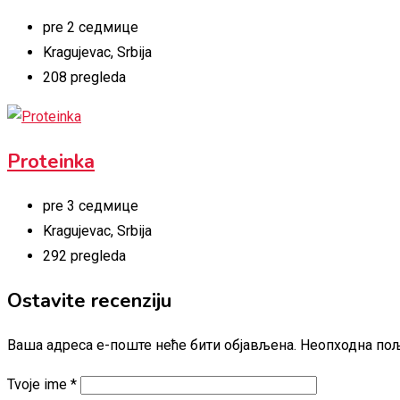
pre 2 седмице
Kragujevac
,
Srbija
208 pregleda
Proteinka
pre 3 седмице
Kragujevac
,
Srbija
292 pregleda
Ostavite recenziju
Ваша адреса е-поште неће бити објављена.
Неопходна пољ
Tvoje ime
*