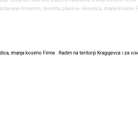
ržavanje trimerom, dvorišta, placeva, vikendica, imanja kosimo Fir
dica, imanja kosimo Firme . Radim na teritoriji Kragujevca i za 