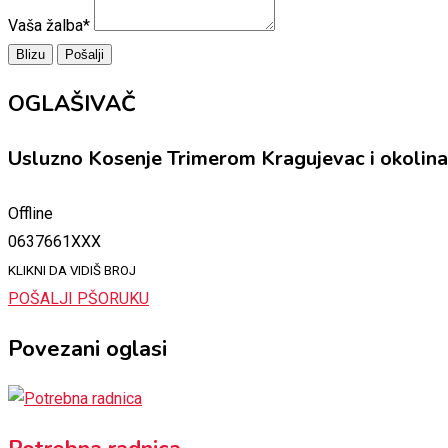
Vaša žalba
*
Blizu
Pošalji
OGLAŠIVAČ
Usluzno Kosenje Trimerom Kragujevac i okolina
Offline
0637661XXX
KLIKNI DA VIDIŠ BROJ
POŠALJI PŠORUKU
Povezani oglasi