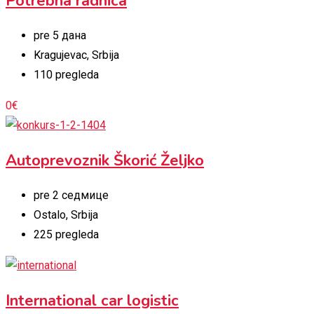
Potrebna radnica
pre 5 дана
Kragujevac
,
Srbija
110 pregleda
0
€
Autoprevoznik Škorić Željko
pre 2 седмице
Ostalo
,
Srbija
225 pregleda
International car logistic