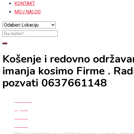
KONTAKT
MOJ NALOG
Košenje i redovno održavan
imanja kosimo Firme . Radim
pozvati 0637661148
Početna
Oglasi
Posao
Posao
https://oglasihalo.co.rs/listing/kosenje-i-redovno-odrza