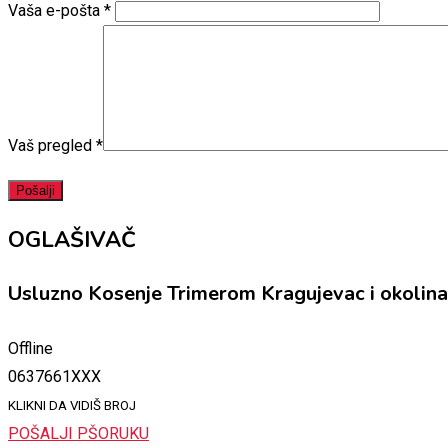
Vaša e-pošta
*
Vaš pregled
*
OGLAŠIVAČ
Usluzno Kosenje Trimerom Kragujevac i okolina
Offline
0637661XXX
KLIKNI DA VIDIŠ BROJ
POŠALJI PŠORUKU