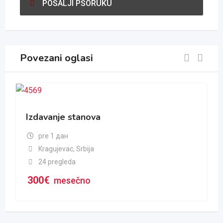
POŠALJI PŠORUKU
Povezani oglasi
Izdavanje stanova
pre 1 дан
Kragujevac
,
Srbija
24 pregleda
300
€
mesečno