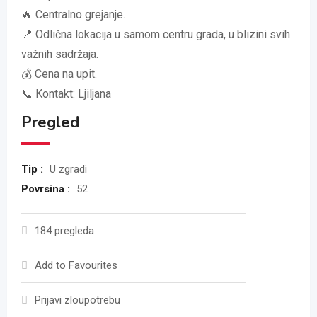
🔥 Centralno grejanje.
📍 Odlična lokacija u samom centru grada, u blizini svih
važnih sadržaja.
💰 Cena na upit.
📞 Kontakt: Ljiljana
Pregled
Tip :
U zgradi
Povrsina :
52
184 pregleda
Add to Favourites
Prijavi zloupotrebu