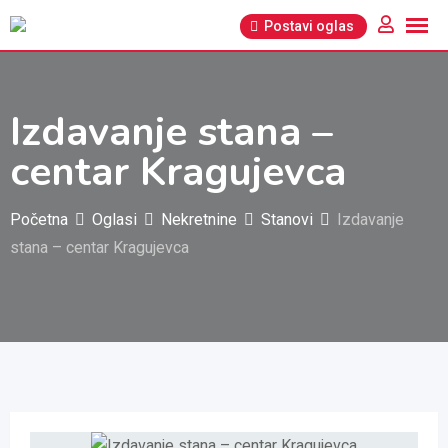
Pređi
Postavi oglas
na
sadržaj
Izdavanje stana –
centar Kragujevca
Početna
Oglasi
Nekretnine
Stanovi
Izdavanje
stana – centar Kragujevca