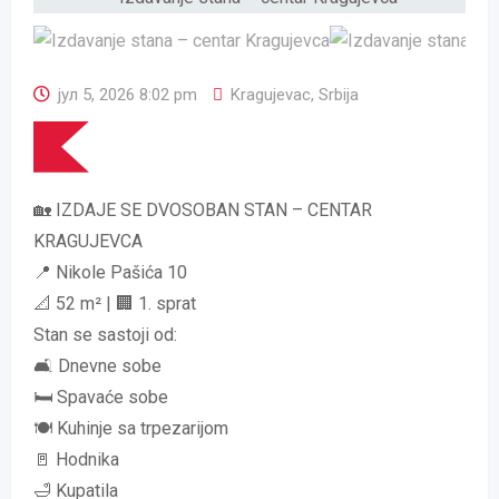
јул 5, 2026 8:02 pm
Kragujevac
,
Srbija
🏡 IZDAJE SE DVOSOBAN STAN – CENTAR
KRAGUJEVCA
📍 Nikole Pašića 10
📐 52 m² | 🏢 1. sprat
Stan se sastoji od:
🛋️ Dnevne sobe
🛏️ Spavaće sobe
🍽️ Kuhinje sa trpezarijom
🚪 Hodnika
🛁 Kupatila