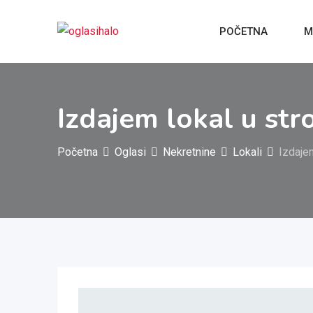
Pređi
na
POČETNA
M
sadržaj
Izdajem lokal u st
Početna
Oglasi
Nekretnine
Lokali
Izdaje