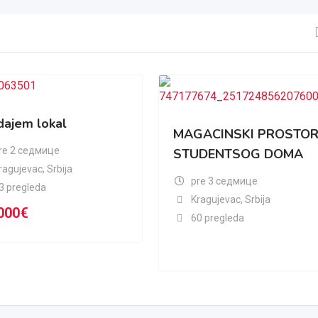
dajem lokal
MAGACINSKI PROSTOR
re 2 седмице
STUDENTSOG DOMA
ragujevac
,
Srbija
pre 3 седмице
3 pregleda
Kragujevac
,
Srbija
000
€
60 pregleda