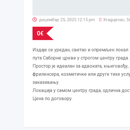
децембар 25, 2025 12:15 pm
Kragujevac
,
Sr
0
€
Издаје се уредан, светао и опремљен локал 1
пута Саборне цркве у строгом центру града.
Простор је идеалан за адвоката, књиговођу,
фриленсера, козметичке или друге тихе услу
заказивању.
Локација у самом центру града, одлична до
Цена по договору.