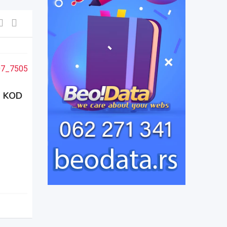
Izdajem lokal
 KOD
pre 1 месец
Kragujevac
,
Srbija
58 pregleda
200
€
mesečno