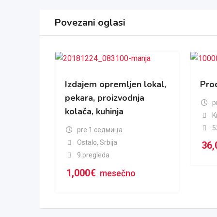
Povezani oglasi
Izdajem opremljen lokal,
Pro
pekara, proizvodnja
p
kolača, kuhinja
K
5
pre 1 седмица
Ostalo
,
Srbija
36,
9 pregleda
1,000
€
mesečno