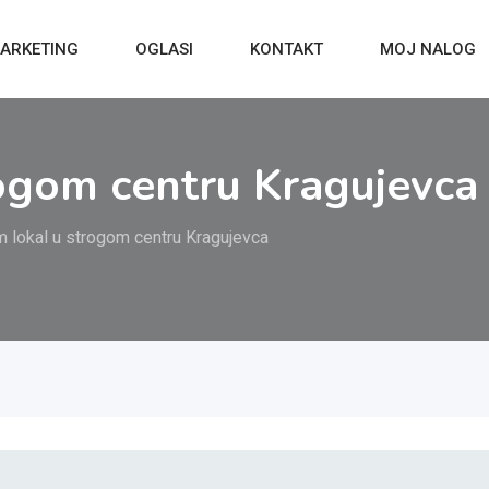
ARKETING
OGLASI
KONTAKT
MOJ NALOG
rogom centru Kragujevca
m lokal u strogom centru Kragujevca