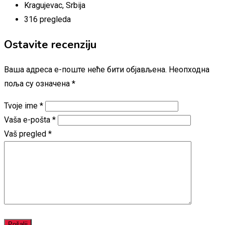
Kragujevac
,
Srbija
316 pregleda
Ostavite recenziju
Ваша адреса е-поште неће бити објављена.
Неопходна
поља су означена
*
Tvoje ime
*
Vaša e-pošta
*
Vaš pregled
*