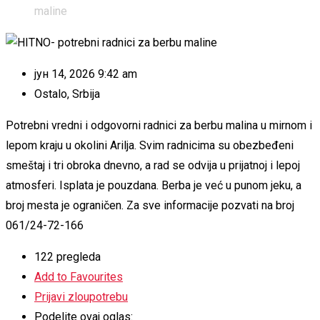
maline
јун 14, 2026 9:42 am
Ostalo
,
Srbija
Potrebni vredni i odgovorni radnici za berbu malina u mirnom i
lepom kraju u okolini Arilja. Svim radnicima su obezbeđeni
smeštaj i tri obroka dnevno, a rad se odvija u prijatnoj i lepoj
atmosferi. Isplata je pouzdana. Berba je već u punom jeku, a
broj mesta je ograničen. Za sve informacije pozvati na broj
061/24-72-166
122 pregleda
Add to Favourites
Prijavi zloupotrebu
Podelite ovaj oglas: