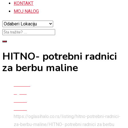
KONTAKT
MOJ NALOG
HITNO- potrebni radnici
za berbu maline
Početna
Oglasi
Posao
Posao
https://oglasihalo.co.rs/listing/hitno-potrebni-radnici-
za-berbu-maline/
HITNO- potrebni radnici za berbu