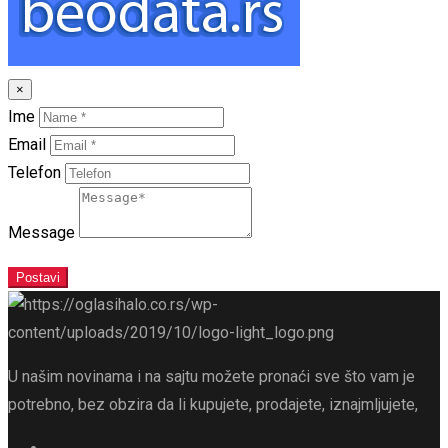
×
Ime
Email
Telefon
Message
Postavi
U našim novinama i na sajtu možete pronaći sve što vam je
potrebno, bez obzira da li kupujete, prodajete, iznajmljujete,