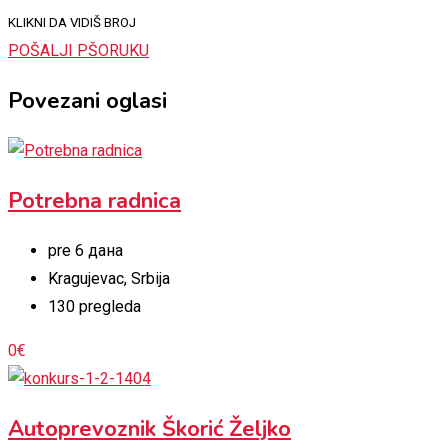
KLIKNI DA VIDIŠ BROJ
POŠALJI PŠORUKU
Povezani oglasi
Potrebna radnica
pre 6 дана
Kragujevac
,
Srbija
130 pregleda
0
€
Autoprevoznik Škorić Željko