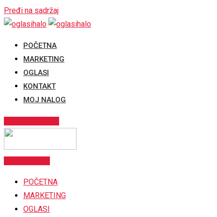
Pređi na sadržaj
POČETNA
MARKETING
OGLASI
KONTAKT
MOJ NALOG
POSTAVI OGLAS
Postavi oglas
POČETNA
MARKETING
OGLASI