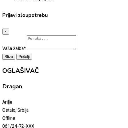
Prijavi zloupotrebu
×
Vaša žalba
*
Blizu
Pošalji
OGLAŠIVAČ
Dragan
Arilje
Ostalo, Srbija
Offline
061/24-72-XXX