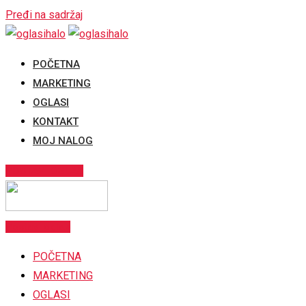
Pređi na sadržaj
POČETNA
MARKETING
OGLASI
KONTAKT
MOJ NALOG
POSTAVI OGLAS
Postavi oglas
POČETNA
MARKETING
OGLASI