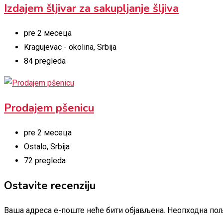
Izdajem šljivar za sakupljanje šljiva
pre 2 месеца
Kragujevac - okolina
,
Srbija
84 pregleda
Prodajem pšenicu
pre 2 месеца
Ostalo
,
Srbija
72 pregleda
Ostavite recenziju
Ваша адреса е-поште неће бити објављена.
Неопходна пољ