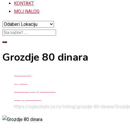
KONTAKT
MOJ NALOG
Grozdje 80 dinara
Početna
Oglasi
Hrana i poljoprivreda
Poljoprivreda
https://oglasihalo.co.rs/listing/grozdje-80-dinara/
Grozdje