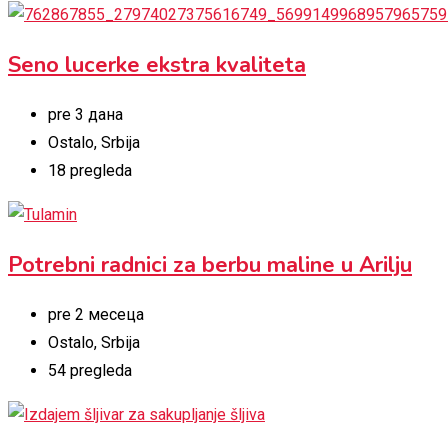
Seno lucerke ekstra kvaliteta
pre 3 дана
Ostalo
,
Srbija
18 pregleda
Potrebni radnici za berbu maline u Arilju
pre 2 месеца
Ostalo
,
Srbija
54 pregleda