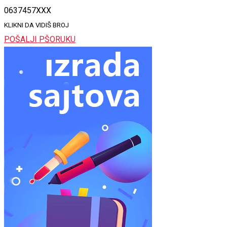
0637457XXX
KLIKNI DA VIDIŠ BROJ
POŠALJI PŠORUKU