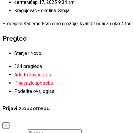
септембар 17, 2025 9:34 am
Kragujevac - okolina
,
Srbija
Prodajem Kaberne Fran crno grozdje, kvalitet odličan oko 4 ton
Pregled
Stanje :
Novo
324 pregleda
Add to Favourites
Prijavi zloupotrebu
Podelite ovaj oglas:
Prijavi zloupotrebu
×