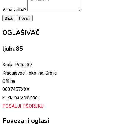
Vaša žalba
*
Blizu
Pošalji
OGLAŠIVAČ
ljuba85
Kralja Petra 37
Kragujevac - okolina, Srbija
Offline
0637457XXX
KLIKNI DA VIDIŠ BROJ
POŠALJI PŠORUKU
Povezani oglasi