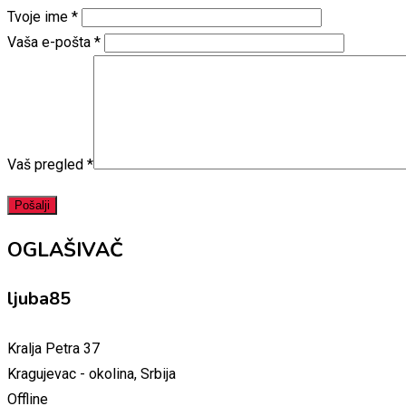
Tvoje ime
*
Vaša e-pošta
*
Vaš pregled
*
OGLAŠIVAČ
ljuba85
Kralja Petra 37
Kragujevac - okolina, Srbija
Offline