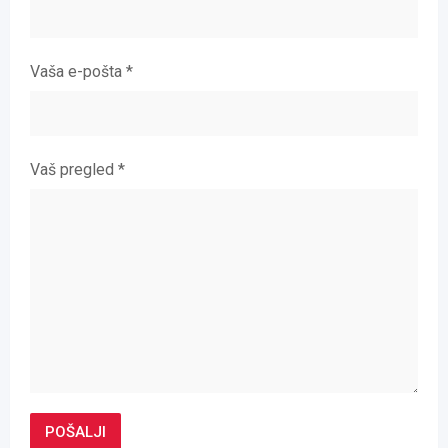
Vaša e-pošta
*
Vaš pregled
*