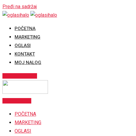
Pređi na sadržaj
POČETNA
MARKETING
OGLASI
KONTAKT
MOJ NALOG
POSTAVI OGLAS
Postavi oglas
POČETNA
MARKETING
OGLASI