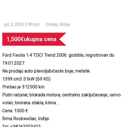
јул 3, 2026 2:45 pm
Ostalo
,
Srbija
1,500
€
ukupna cena
Ford Fiesta 1.4 TDCI Trend 2006. godište, registrovan do
19.01.2027.
Na prodaju auto plavoljubičaste boje, metalik.
1399 cm3 51kW (69 KS)
Prešao je 312500 km
Putni računar, blokada motora, centralno zaključavanje, servo
volan, tonirana stakla, klima…
Cena: 1500 €
firma Rockwellan, Inđija
Tel: +38163503425