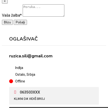
×
Vaša žalba
*
Blizu
Pošalji
OGLAŠIVAČ
ruzica.sili@gmail.com
Inđija
Ostalo, Srbija
Offline
063503XXX
KLIKNI DA VIDIŠ BROJ