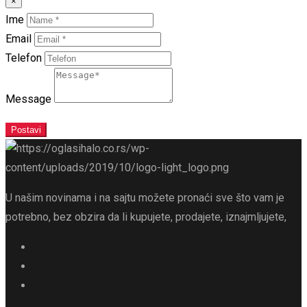
×
Ime
Email
Telefon
Message
Postavi
U našim novinama i na sajtu možete pronaći sve što vam je
potrebno, bez obzira da li kupujete, prodajete, iznajmljujete,