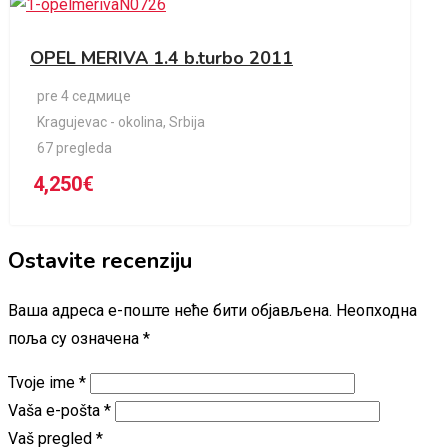
OPEL MERIVA 1.4 b.turbo 2011
pre 4 седмице
Kragujevac - okolina
,
Srbija
67 pregleda
4,250
€
Ostavite recenziju
Ваша адреса е-поште неће бити објављена.
Неопходна
поља су означена
*
Tvoje ime
*
Vaša e-pošta
*
Vaš pregled
*