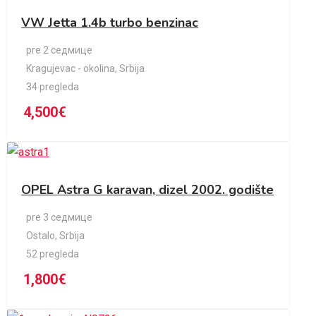
VW Jetta 1.4b turbo benzinac
pre 2 седмице
Kragujevac - okolina
,
Srbija
34 pregleda
4,500
€
OPEL Astra G karavan, dizel 2002. godište
pre 3 седмице
Ostalo
,
Srbija
52 pregleda
1,800
€