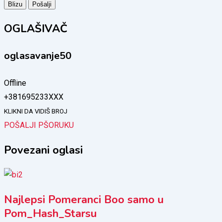
Blizu
Pošalji
OGLAŠIVAČ
oglasavanje50
Offline
+381695233XXX
KLIKNI DA VIDIŠ BROJ
POŠALJI PŠORUKU
Povezani oglasi
Najlepsi Pomeranci Boo samo u
Pom_Hash_Starsu