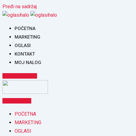
Pređi na sadržaj
POČETNA
MARKETING
OGLASI
KONTAKT
MOJ NALOG
POSTAVI OGLAS
Postavi oglas
POČETNA
MARKETING
OGLASI