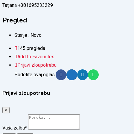
Tatjana +381695233229
Pregled
Stanje :
Novo
145 pregleda
Add to Favourites
Prijavi zloupotrebu
Podelite ovaj oglas:
Prijavi zloupotrebu
×
Vaša žalba
*