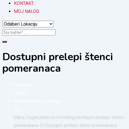
KONTAKT
MOJ NALOG
Dostupni prelepi štenci
pomeranaca
Početna
Oglasi
Kućni ljubimci i životinje
Psi
https://oglasihalo.co.rs/listing/dostupni-prelepi-stenci-
pomeranaca-3/
Dostupni prelepi štenci pomeranaca