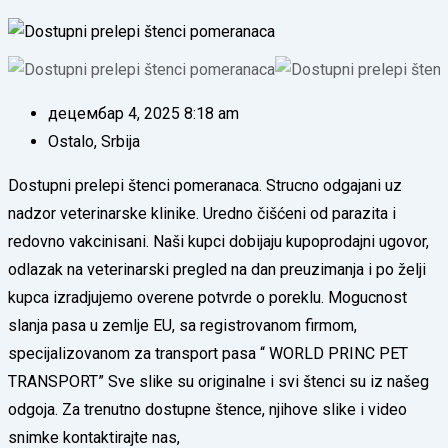
децембар 4, 2025 8:18 am
Ostalo
,
Srbija
Dostupni prelepi štenci pomeranaca. Strucno odgajani uz
nadzor veterinarske klinike. Uredno čišćeni od parazita i
redovno vakcinisani. Naši kupci dobijaju kupoprodajni ugovor,
odlazak na veterinarski pregled na dan preuzimanja i po želji
kupca izradjujemo overene potvrde o poreklu. Mogucnost
slanja pasa u zemlje EU, sa registrovanom firmom,
specijalizovanom za transport pasa “ WORLD PRINC PET
TRANSPORT” Sve slike su originalne i svi štenci su iz našeg
odgoja. Za trenutno dostupne štence, njihove slike i video
snimke kontaktirajte nas,