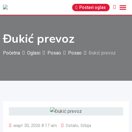
Pređi
Postavi oglas
na
sadržaj
Đukić prevoz
Početna
Oglasi
Posao
Posao
Đukić prevoz
март 30, 2026 8:17 am
Ostalo
,
Srbija