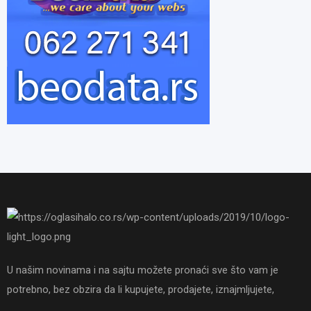
U našim novinama i na sajtu možete pronaći sve što vam je
potrebno, bez obzira da li kupujete, prodajete, iznajmljujete,