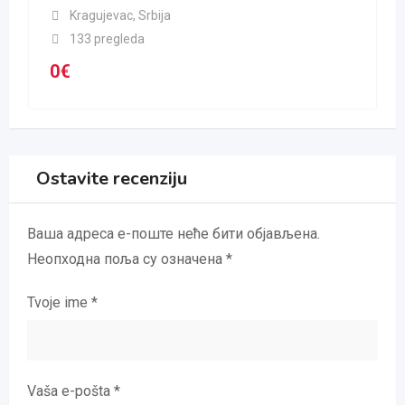
Kragujevac
,
Srbija
133 pregleda
0
€
Ostavite recenziju
Ваша адреса е-поште неће бити објављена.
Неопходна поља су означена
*
Tvoje ime
*
Vaša e-pošta
*