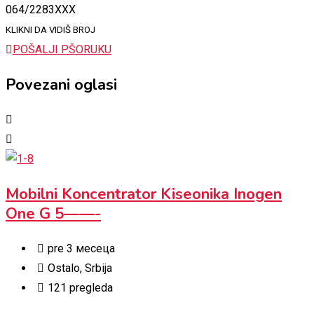
064/2283XXX
KLIKNI DA VIDIŠ BROJ
POŠALJI PŠORUKU
Povezani oglasi
Mobilni Koncentrator Kiseonika Inogen
One G 5——-
pre 3 месеца
Ostalo
,
Srbija
121 pregleda