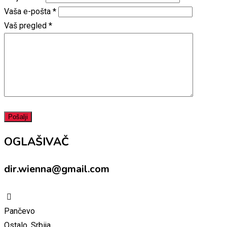
Vaša e-pošta
*
Vaš pregled
*
OGLAŠIVAČ
dir.wienna@gmail.com
Pančevo
Ostalo, Srbija