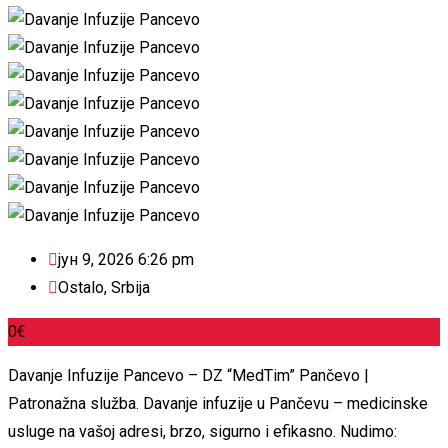
јун 9, 2026 6:26 pm
Ostalo
,
Srbija
0
€
Davanje Infuzije Pancevo – DZ “MedTim” Pančevo |
Patronažna služba. Davanje infuzije u Pančevu – medicinske
usluge na vašoj adresi, brzo, sigurno i efikasno. Nudimo: