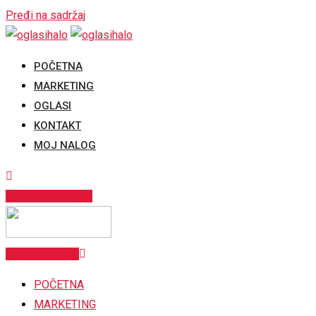
Pređi na sadržaj
POČETNA
MARKETING
OGLASI
KONTAKT
MOJ NALOG
POSTAVI OGLAS
Postavi oglas
POČETNA
MARKETING