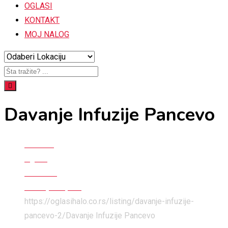
OGLASI
KONTAKT
MOJ NALOG
Davanje Infuzije Pancevo
Početna
Oglasi
Medicina
Zdravlje i lepota
https://oglasihalo.co.rs/listing/davanje-infuzije-
pancevo-2/
Davanje Infuzije Pancevo