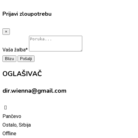
Prijavi zloupotrebu
×
Vaša žalba
*
Blizu
Pošalji
OGLAŠIVAČ
dir.wienna@gmail.com
Pančevo
Ostalo, Srbija
Offline