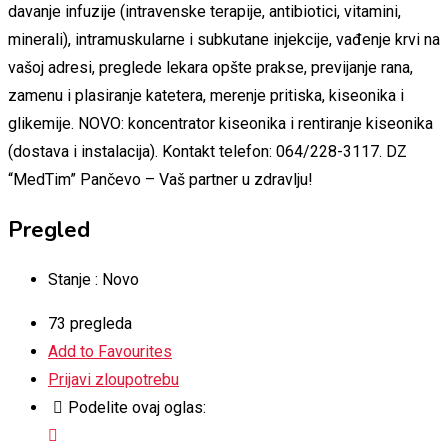
davanje infuzije (intravenske terapije, antibiotici, vitamini,
minerali), intramuskularne i subkutane injekcije, vađenje krvi na
vašoj adresi, preglede lekara opšte prakse, previjanje rana,
zamenu i plasiranje katetera, merenje pritiska, kiseonika i
glikemije. NOVO: koncentrator kiseonika i rentiranje kiseonika
(dostava i instalacija). Kontakt telefon: 064/228-3117. DZ
“MedTim” Pančevo – Vaš partner u zdravlju!
Pregled
Stanje :
Novo
73 pregleda
Add to Favourites
Prijavi zloupotrebu
Podelite ovaj oglas: