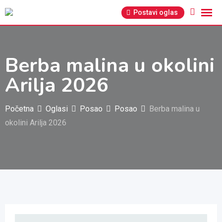
Pređi
Postavi oglas
na
sadržaj
Berba malina u okolini
Arilja 2026
Početna
Oglasi
Posao
Posao
Berba malina u
okolini Arilja 2026