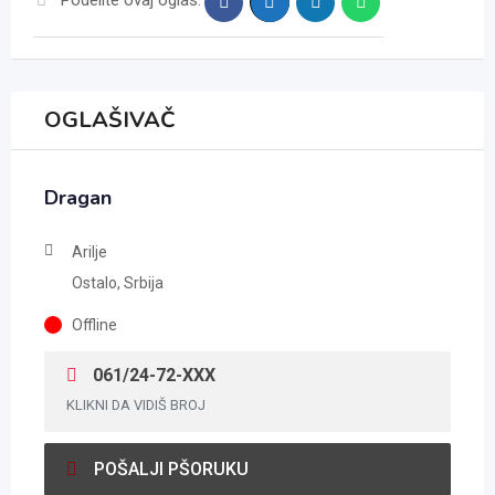
OGLAŠIVAČ
Dragan
Arilje
Ostalo, Srbija
Offline
061/24-72-XXX
KLIKNI DA VIDIŠ BROJ
POŠALJI PŠORUKU