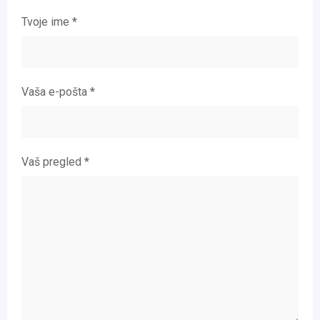
Tvoje ime
*
Vaša e-pošta
*
Vaš pregled
*