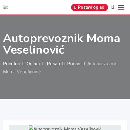
Pređi
Postavi oglas
na
sadržaj
Autoprevoznik Moma
Veselinović
Početna
Oglasi
Posao
Posao
Autoprevoznik
Moma Veselinović