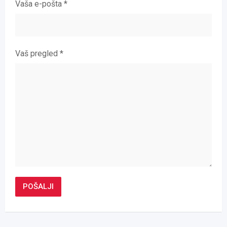
Vaša e-pošta
*
Vaš pregled
*