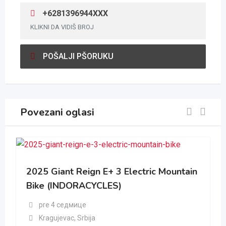
+6281396944XXX
KLIKNI DA VIDIŠ BROJ
POŠALJI PŠORUKU
Povezani oglasi
2025 Giant Reign E+ 3 Electric Mountain
Bike (INDORACYCLES)
pre 4 седмице
Kragujevac
,
Srbija