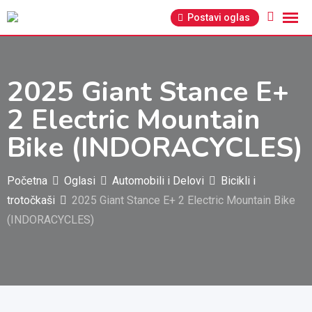
Pređi
Postavi oglas
na
sadržaj
2025 Giant Stance E+
2 Electric Mountain
Bike (INDORACYCLES)
Početna
Oglasi
Automobili i Delovi
Bicikli i
trotočkaši
2025 Giant Stance E+ 2 Electric Mountain Bike
(INDORACYCLES)