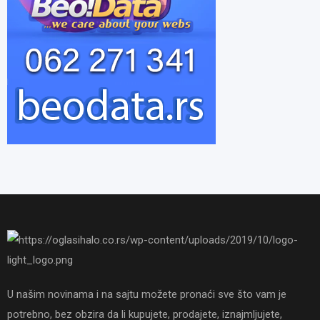
U našim novinama i na sajtu možete pronaći sve što vam je
potrebno, bez obzira da li kupujete, prodajete, iznajmljujete,