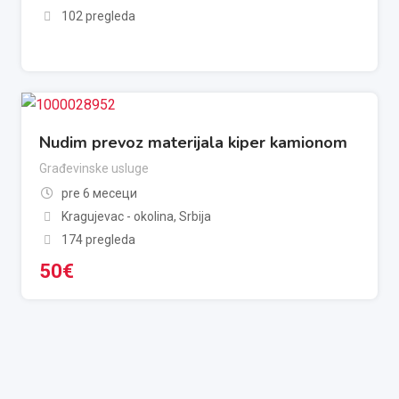
102 pregleda
Nudim prevoz materijala kiper kamionom
Građevinske usluge
pre 6 месеци
Kragujevac - okolina
,
Srbija
174 pregleda
50
€