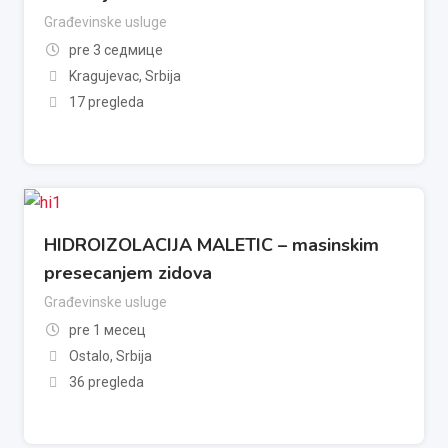
Građevinske usluge
pre 3 седмице
Kragujevac
,
Srbija
17 pregleda
HIDROIZOLACIJA MALETIC – masinskim
presecanjem zidova
Građevinske usluge
pre 1 месец
Ostalo
,
Srbija
36 pregleda