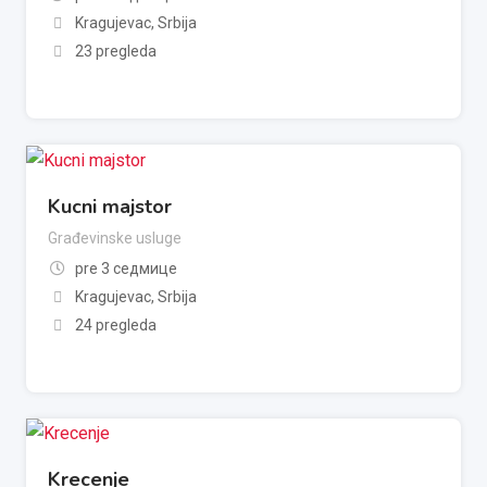
Kragujevac
,
Srbija
23 pregleda
Kucni majstor
Građevinske usluge
pre 3 седмице
Kragujevac
,
Srbija
24 pregleda
Krecenje