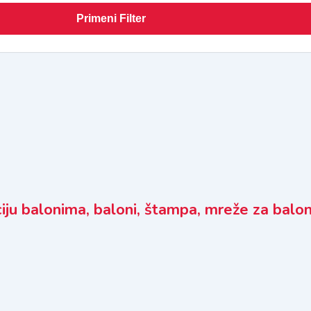
Primeni Filter
iju balonima, baloni, štampa, mreže za balo