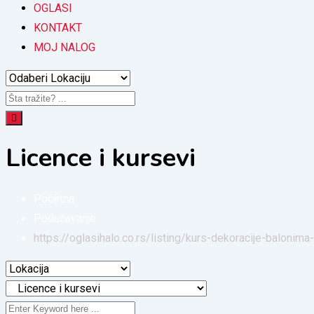
OGLASI
KONTAKT
MOJ NALOG
Licence i kursevi
Početna
Podučavanje
https://oglasihalo.co.rs/listing/kurs-dekoracije-balon