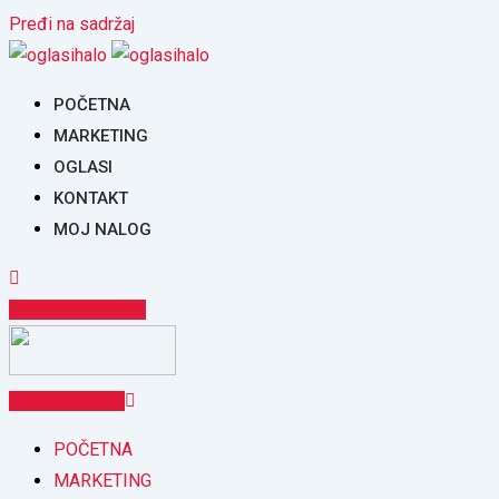
Pređi na sadržaj
POČETNA
MARKETING
OGLASI
KONTAKT
MOJ NALOG
POSTAVI OGLAS
Postavi oglas
POČETNA
MARKETING