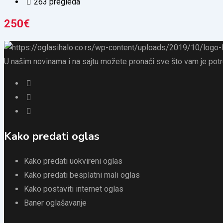
263 pregleda
250
€
U našim novinama i na sajtu možete pronaći sve što vam je potreb
Kako predati oglas
Kako predati uokvireni oglas
Kako predati besplatni mali oglas
Kako postaviti internet oglas
Baner oglašavanje