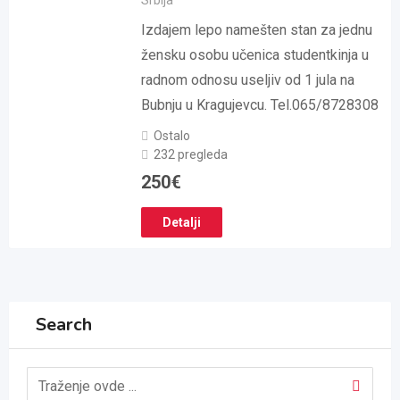
Srbija
Izdajem lepo namešten stan za jednu
žensku osobu učenica studentkinja u
radnom odnosu useljiv od 1 jula na
Bubnju u Kragujevcu. Tel.065/8728308
Ostalo
232 pregleda
250
€
Detalji
Search