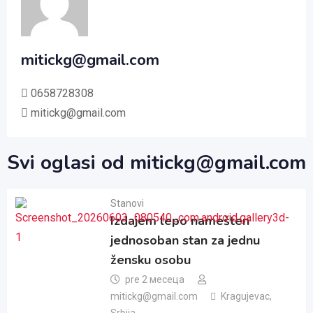
mitickg@gmail.com
0658728308
mitickg@gmail.com
Svi oglasi od mitickg@gmail.com
Stanovi
Izdajem lepo namešten
jednosoban stan za jednu
žensku osobu
pre 2 месеца
mitickg@gmail.com
Kragujevac
,