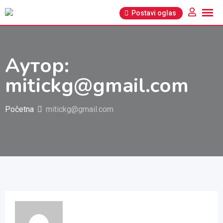
Pređi
Postavi oglas
na
sadržaj
Аутор:
mitickg@gmail.com
Početna
mitickg@gmail.com